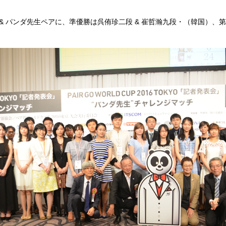
& パンダ先生ペアに、準優勝は呉侑珍二段 & 崔哲瀚九段・（韓国）、第