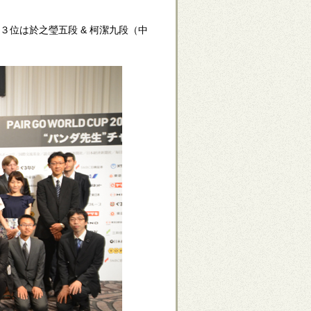
３位は於之瑩五段 & 柯潔九段（中