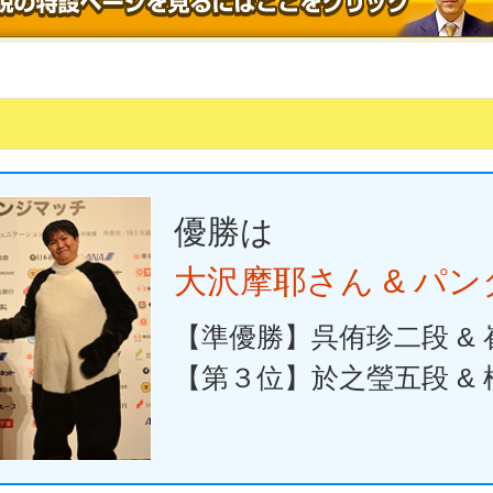
優勝は
大沢摩耶さん & パ
【準優勝】呉侑珍二段 &
【第３位】於之瑩五段 &