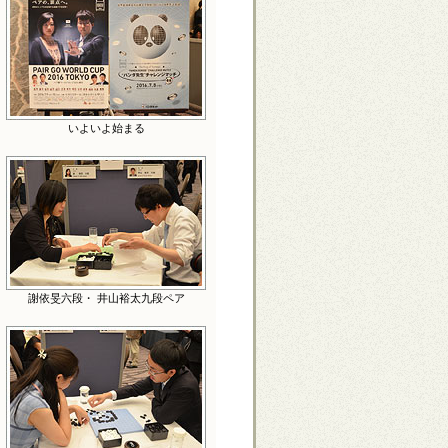
いよいよ始まる
謝依旻六段・ 井山裕太九段ペア