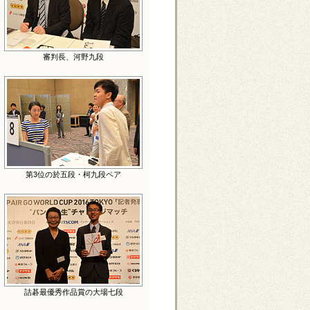
審判長、河野九段
第3位の於五段・柯九段ペア
詰碁最優秀作品賞の大場七段