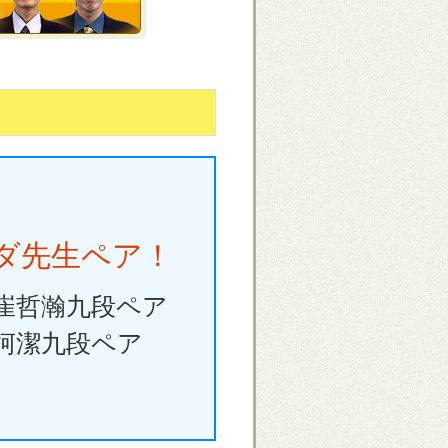
ンダ先生ペア！
 崔哲瀚九段ペア
 柯潔九段ペア