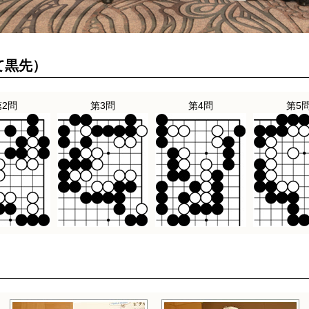
て黒先）
第2問
第3問
第4問
第5