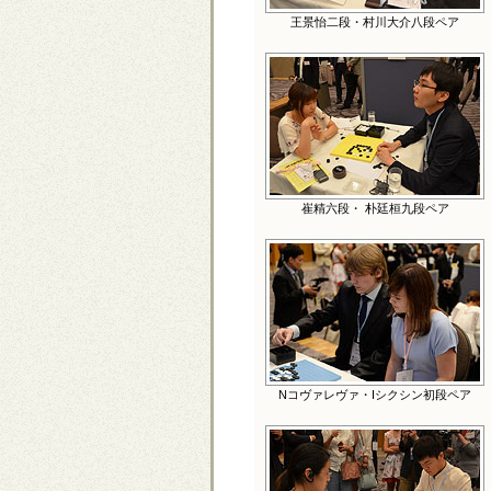
王景怡二段・村川大介八段ペア
崔精六段・ 朴廷桓九段ペア
Nコヴァレヴァ・Iシクシン初段ペア