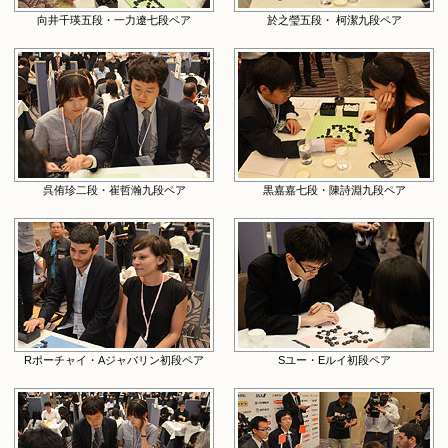
向井千瑛五段・一力遼七段ペア
於之瑩五段・ 柯潔九段ペア
呉侑珍二段・崔哲瀚九段ペア
黒嘉嘉七段・陳詩淵九段ペア
Rポーチャイ・Aジャバリン初段ペア
Sユー・Eルイ初段ペア