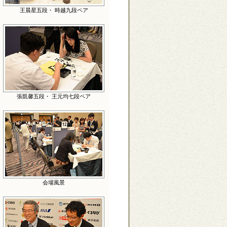
王晨星五段・ 時越九段ペア
張凱馨五段・ 王元均七段ペア
会場風景