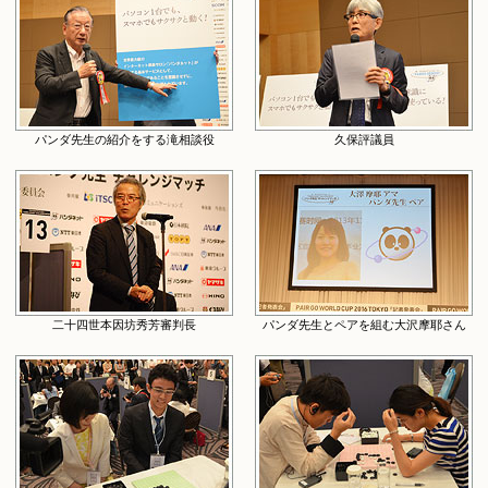
パンダ先生の紹介をする滝相談役
久保評議員
二十四世本因坊秀芳審判長
パンダ先生とペアを組む大沢摩耶さん