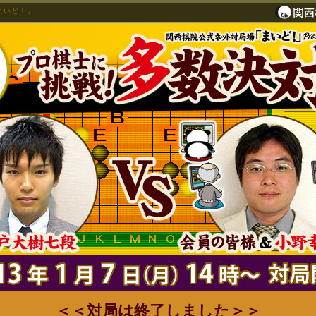
まいど！」
＜＜対局は終了しました＞＞