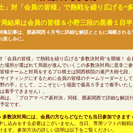
士」対「会員の皆様」で熱戦を繰り広げる“
対局結果は会員の皆様＆小野三段の黒番１目半
特集記事は、囲碁関西４月号に詳細な解説とともに掲載される
お楽しみに。
対「会員の皆様」で熱戦を繰り広げる"多数決対局"を開催！ 会
た場所が選ばれて局面が進んでいくこの多数決対局に是非ご参
皆様チームと対局をするプロ棋士は関西棋院の瀬戸大樹七段、
サイティングにするために会員の皆様のチームリーダーとして
野の手」として、ここぞという場面で最高５手まで着手いたし
は着手できません）。
画は、「プロアマ ペア碁対決」同様、囲碁関西で詳細な解説
予定です。
●
多数決対局には、会員の方ならどなたでも当日参加できます
申し込みをする必要はございません。当日、専用ソフトの観戦
けます。参加方法の詳しい説明は以下をご覧ください。