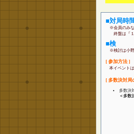
■
対局時間 
※会員のみな
終盤は『１
■
検 討 
※検討は小
[ 参加方法 ]
本イベント
[ 多数決対
多数決
＜多数