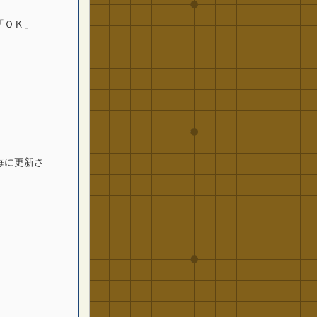
「ＯＫ」
毎に更新さ