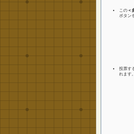
この
＜
ボタン
投票す
れます