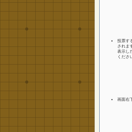
投票す
されま
表示し
くださ
画面右