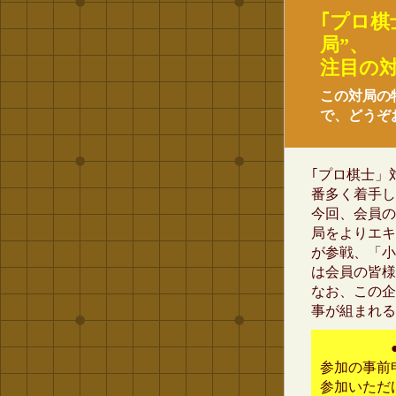
｢プロ棋
局”、
注目の
この対局の
で、どうぞ
｢プロ棋士」
番多く着手し
今回、会員の
局をよりエキ
が参戦、「小
は会員の皆様
なお、この企
事が組まれる
参加の事前
参加いただ