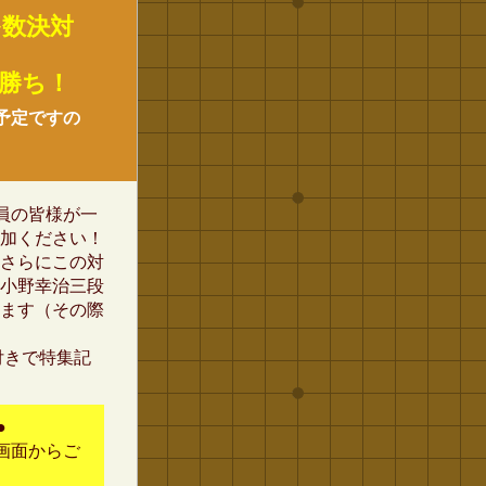
多数決対
勝ち！
予定ですの
員の皆様が一
加ください！
さらにこの対
小野幸治三段
ます（その際
付きで特集記
●
画面からご