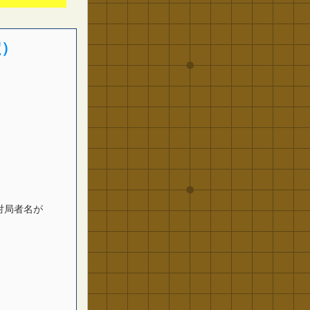
定）
対局者名が