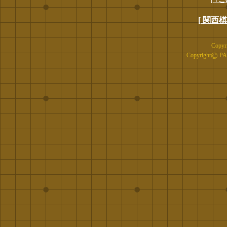
[ 関西
Copyr
©
Copyright
PAN