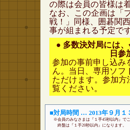
の際は会員の皆様は
なお、この企画は「
戦！」同様、囲碁関
事が組まれる予定で
●
多数決対局には、
日参
参加の事前申し込み
ん。当日、専用ソフ
ただけます。参加方
覧ください。
■
対局時間 … 2013年９月１３
※会員のみなさまは『１手45秒以内』で
終盤は『１手20秒以内』になります。