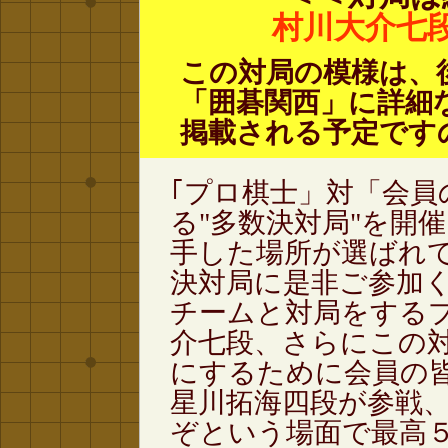
村川大介七
この対局の模様は、
「囲碁関西」に詳細
掲載される予定です
｢プロ棋士」対「会員
る"多数決対局"を開
手した場所が選ばれ
決対局に是非ご参加
チームと対局をする
介七段、さらにこの
にするために会員の
星川拓海四段が参戦
ぞという場面で最高