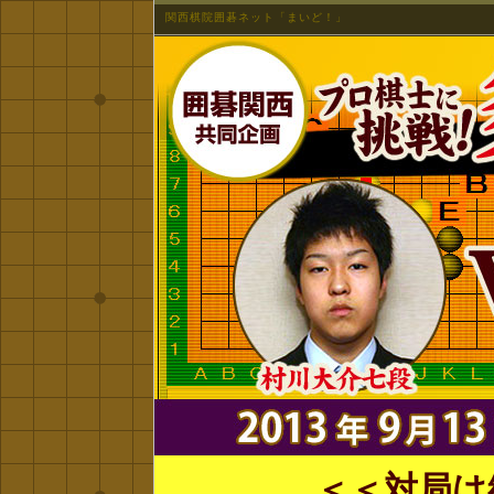
関西棋院囲碁ネット「まいど！」
＜＜対局は