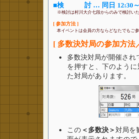
■
検 討 … 同日 12:30～
※検討は村川大介七段からのみで検討い
[ 参加方法 ]
本イベントは会員の方ならどなたでもご
[ 多数決対局の参加方法
多数決対局が開催され
を押すと、下のように
た対局があります。
この
＜多数決＞
対局を