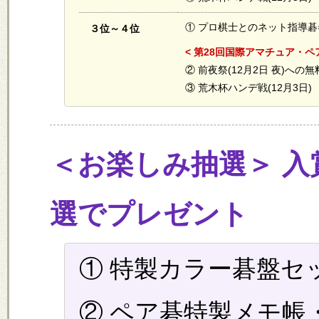
① プロ棋士とのネット指導碁
３位～４位
< 第28回国際アマチュア・ペ
② 前夜祭(12月2日 夜)への
③ 荒木杯ハンデ戦(12月3日
＜お楽しみ抽選＞ 
選でプレゼント
① 特製カラー碁盤セッ
② ペア碁特製メモ帳