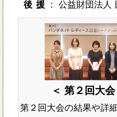
後
援
： 公益財団法人
＜ 第２回大会（
第２回大会の結果や詳