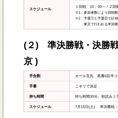
１回戦 10：00～ / ２回
スケジュール
※1．参加者数により回戦
※2．予選①と予選②で計
東京で行われる準決勝
(２) 準決勝戦・決勝
京 )
手合割
オール互先 黒番6目半
手番
ニギリで決定
持ち時間
持ち時間30分、秒読み１手
スケジュール
7月15日(土) 準決勝戦：