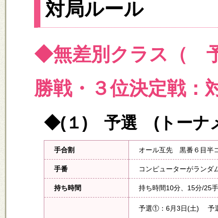
対局ルール
◆無差別クラス（ 
勝戦・３位決定戦：
◆(１) 予選 (トーナ
手合割
オール互先 黒番６目半
手番
コンピューターがランダ
持ち時間
持ち時間10分、15分/25
予選①：6月3日(土) 予選