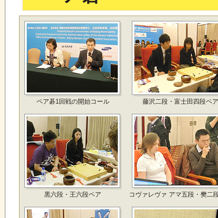
ペア碁1回戦の開始コール
藤沢二段・富士田四段ペ
黒六段・王六段ペア
コヴァレヴァ アマ五段・樊二