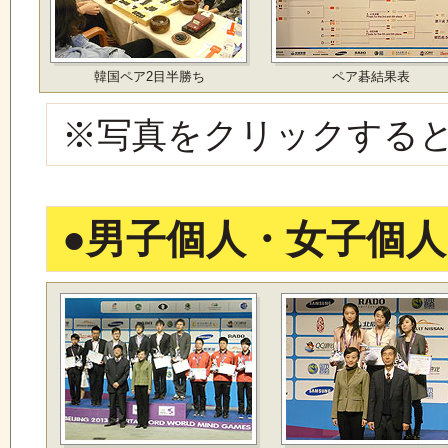
韓国ペア2目半勝ち
ペア碁結果表
※写真をクリックする
●
男子個人・女子個人