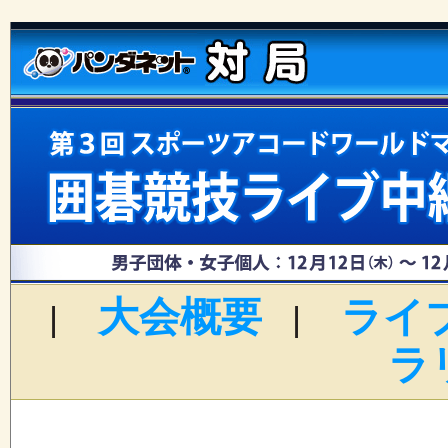
大会概要
ライ
|
|
ラ