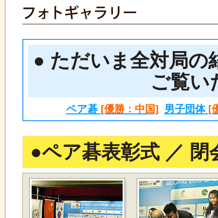
● ただいま全対局
ご覧い
ペア碁
[優勝：中国]
男子団体
[
●
ペア碁表彰式 ／ 閉