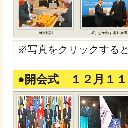
局後検討
握手をかわす両対局者
※写真をクリックする
●
開会式 １２月１１