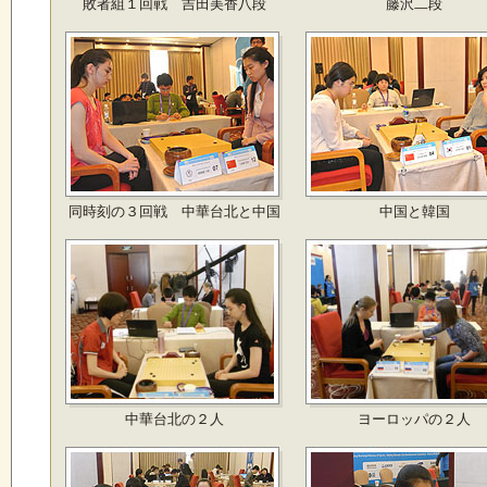
敗者組１回戦 吉田美香八段
藤沢二段
同時刻の３回戦 中華台北と中国
中国と韓国
中華台北の２人
ヨーロッパの２人