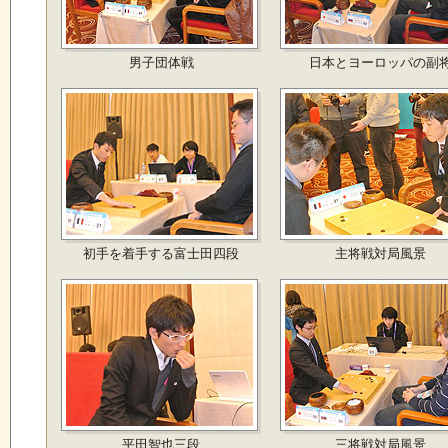
男子団体戦
日本とヨーロッパの副
初手を着手する富士田四段
主将戦対局風景
平田智也三段
三将戦対局風景