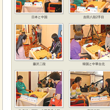
日本と中国
吉田八段2手目
藤沢二段
韓国と中華台北