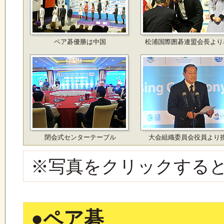
ペア碁優勝は中国
松浦国際囲碁連盟会長より
閉会式センターテーブル
大会組織委員会役員より
※写真をクリックする
●
ペア碁