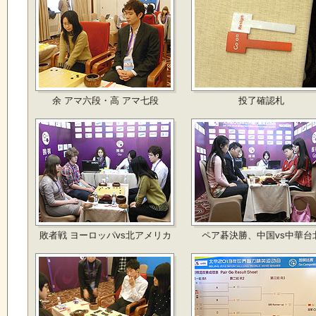
余 アマ六段・高 アマ七段
投了確認札
敗者戦 ヨーロッパvs北アメリカ
ペア碁決勝、中国vs中華台