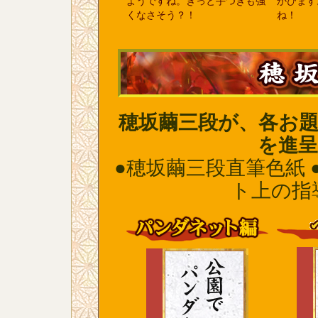
ようですね。きっと手つきも強
かびます
くなさそう？！
ね！
穂坂繭三段が、各お
を進
●穂坂繭三段直筆色紙 
ト上の指