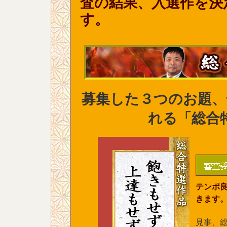
査の結果、入選作を決
す。
募集した３つのお題、
れる「総合
テンポ
きます
見事、