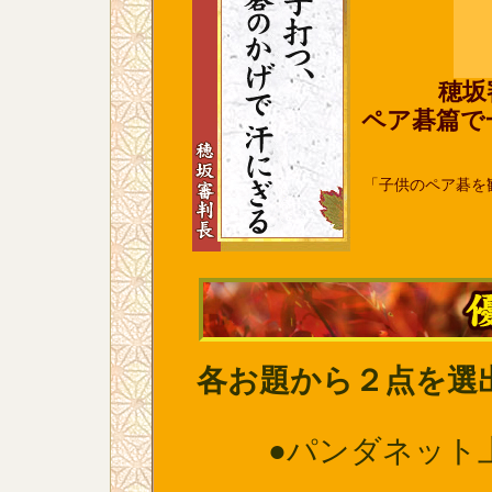
穂坂
ペア碁篇で
「子供のペア碁を
各お題から２点を選
●パンダネット