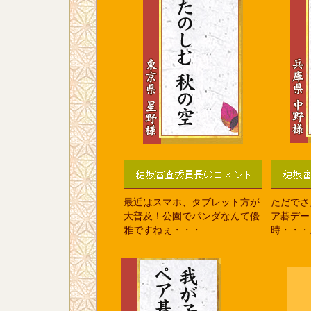
最近はスマホ、タブレット方が
ただでさ
大普及！公園でパンダなんて優
ア碁デー
雅ですねぇ・・・
時・・・