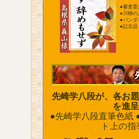
●審査
●川柳の
●パン
●記念品
先崎学八段が、各お
を進
●先崎学八段直筆色紙 
ト上の指