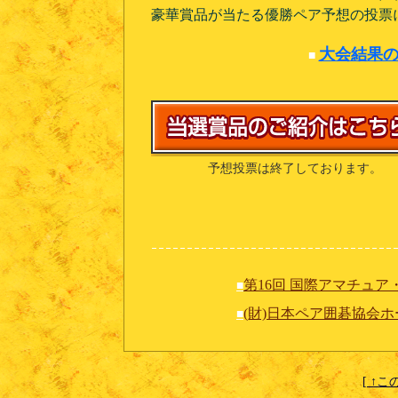
豪華賞品が当たる優勝ペア予想の投票
大会結果の
■
予想投票は終了しております。
第16回 国際アマチュ
■
(財)日本ペア囲碁協会
■
[ ↑