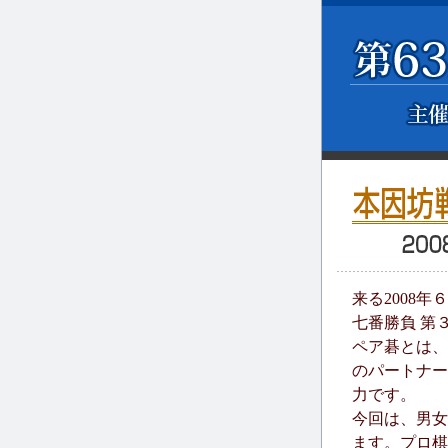
来る2008年
七番勝負 第
ペア碁とは、
のパートナー
力です。
今回は、男女
ます。プロ棋