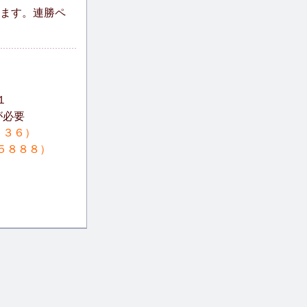
ます。連勝ペ
１
が必要
６３６）
５８８８）