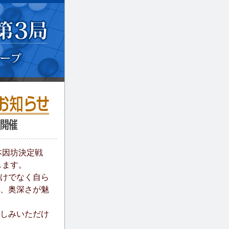
期本因坊決定戦
します。
けでなく自ら
、奥深さが魅
楽しみいただけ