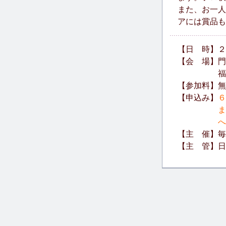
また、お一人
アには賞品も
【日 時】２００
【会 場】門
福岡県北九
【参加料】無
【申込み】
６
または日本
へ。当
【主 催】毎
【主 管】日