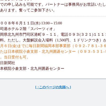
での申し込みも可能です。パートナーは事務局がお世話いたし
あります。奮ってご参加下さい。
８年６月１１日(水) 13:00～15:00
司港ホテル２階「スパーツィオ」
州市門司区港町９－１１、電話０９３(３２１)１１１
料。ただし、大盤解説会入場料（1,500円、１ドリンクつき）
月６日(金)までに毎日新聞福岡本部事業部（０９２-７８１-３
棋院小倉支部・北九州囲碁センター（０９３-５３１-
日受付も可。
日新聞社
本棋院小倉支部・北九州囲碁センター
[ ↑このページの先頭へ ]