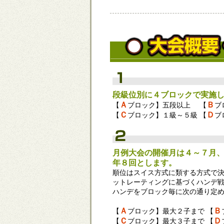
段級位別に４ブロックで実施
Ａ
Ｂ
【
ブロック】五段以上 【
ブ
Ｃ
Ｄ
【
ブロック】１級～５級 【
ブ
月例大会の開催月は４～７月
年８回とします。
順位はスイス方式に類する方式で
ットレーティングに基づくハンデ
ハンデをブロック毎に次の通り定
Ａ
Ｂ
【
ブロック】最大２子まで 【
Ｃ
Ｄ
【
ブロック】最大３子まで 【