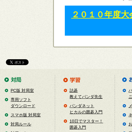
２０１０年度大
PC版 対局室
詰碁
教えてパンダ先生
専用ソフト
ダウンロード
パンダネット
ヒカルの囲碁入門
スマホ版 対局室
10日でマスター！
対局ルール
囲碁入門