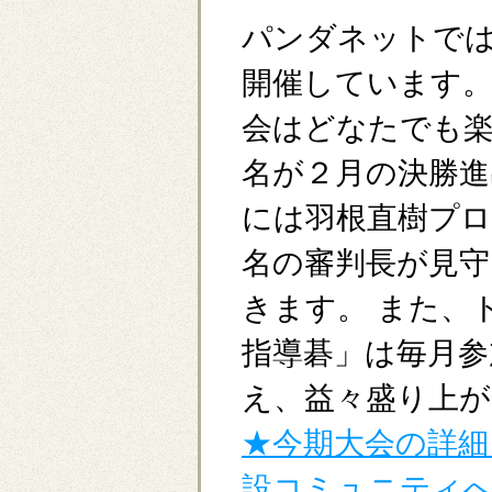
パンダネットで
開催しています
会はどなたでも
名が２月の決勝進
には羽根直樹プロ
名の審判長が見守
きます。 また、
指導碁」は毎月
え、益々盛り上
★今期大会の詳細
設コミュニティ