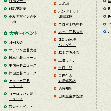
対局マナー
ロボ城
対話英訳集
パンダネット
高級デザイン碁盤
囲碁講座
「極」
プロ棋士指導碁
ネット囲碁教室
死活の神様
月例大会
パンダ先生
マラソン囲碁大会
基本定石検索
日本囲碁ニュース
上達カルテ
中国囲碁ニュース
毎日一問
韓国囲碁ニュース
音声付き
アメリカ囲碁
対局解説譜
ニュース
温故知新
ヨーロッパ囲碁
山田至宝解説譜
ニュース
過去のイベント