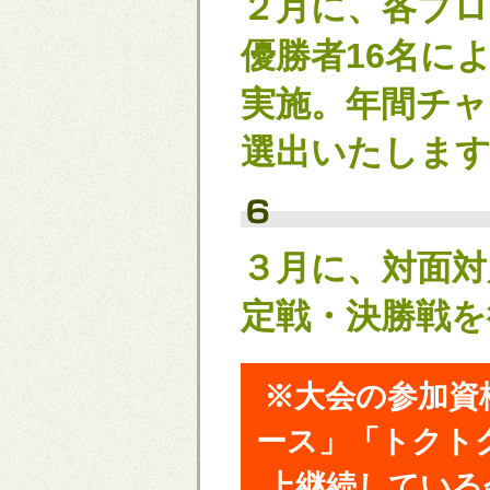
２月に、各ブロ
優勝者16名に
実施。年間チャ
選出いたしま
３月に、対面対
定戦・決勝戦を
※大会の参加資
ース」「トクトク
上継続している