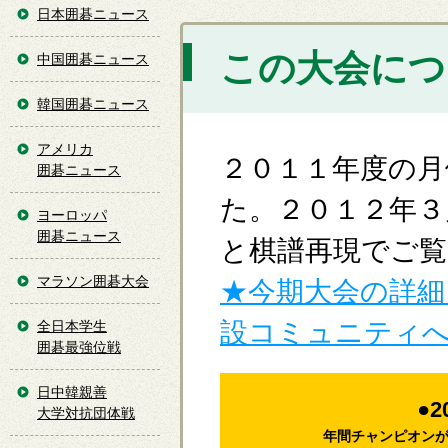
日本囲碁ニュース
この大会につ
中国囲碁ニュース
韓国囲碁ニュース
アメリカ
２０１１年度の月
囲碁ニュース
た。２０１２年３
ヨーロッパ
囲碁ニュース
と棋譜再現でご
マラソン囲碁大会
★今期大会の詳細
設コミュニティ
全日本学生
囲碁最強位戦
日中韓親善
●
2
大学対抗団体戦
年間チャンピオン