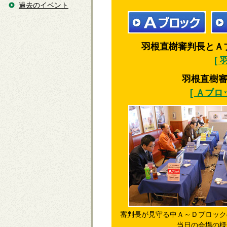
過去のイベント
羽根直樹審判長とＡブ
[
羽根直樹
[ Ａブ
審判長が見守る中Ａ～Ｄブロック
当日の会場の様