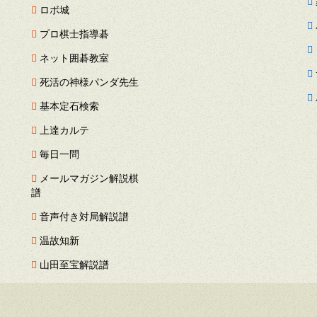
ロボ城
プロ棋士指導碁
ネット囲碁教室
死活の神様パンダ先生
基本定石検索
上達カルテ
毎日一問
メールマガジン解説棋
譜
音声付き対局解説譜
温故知新
山田至宝解説譜