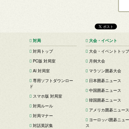
対局
大会・イベント
対局トップ
大会・イベントトッ
PC版 対局室
月例大会
AI 対局室
マラソン囲碁大会
専用ソフトダウンロー
日本囲碁ニュース
ド
中国囲碁ニュース
スマホ版 対局室
韓国囲碁ニュース
対局ルール
アメリカ囲碁ニュー
対局マナー
ヨーロッパ囲碁ニュ
対話英訳集
ス