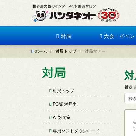
対局
大会・イベン
ホーム
対局トップ
対局マナー
対
皆さ
対局トップ
続
PC版 対局室
AI 対局室
専用ソフトダウンロード