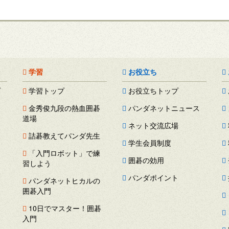
学習
お役立ち
プ
学習トップ
お役立ちトップ
金秀俊九段の熱血囲碁
パンダネットニュース
道場
ネット交流広場
詰碁教えてパンダ先生
学生会員制度
「入門ロボット」で練
囲碁の効用
習しよう
パンダポイント
パンダネットヒカルの
囲碁入門
ス
10日でマスター！囲碁
ー
入門