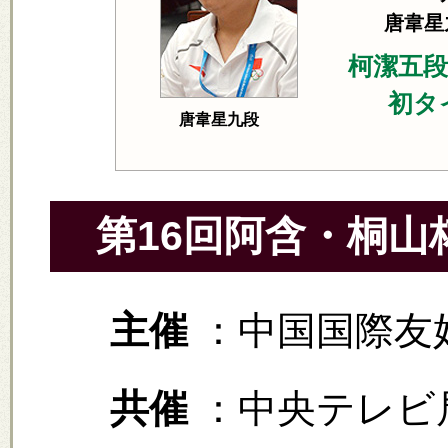
唐韋星
柯潔五段
初タ
唐韋星九段
第16回阿含・桐山
主催
：中国国際友
共催
：中央テレビ