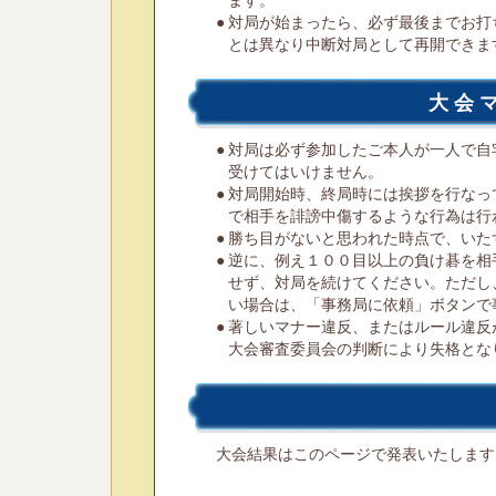
ます。
●
対局が始まったら、必ず最後までお打
とは異なり中断対局として再開できま
大会
●
対局は必ず参加したご本人が一人で自
受けてはいけません。
●
対局開始時、終局時には挨拶を行なっ
で相手を誹謗中傷するような行為は行
●
勝ち目がないと思われた時点で、いた
●
逆に、例え１００目以上の負け碁を相
せず、対局を続けてください。ただし
い場合は、「事務局に依頼」ボタンで
●
著しいマナー違反、またはルール違反
大会審査委員会の判断により失格とな
大会結果はこのページで発表いたします