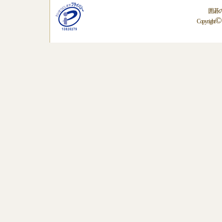
囲碁
©
Copyright