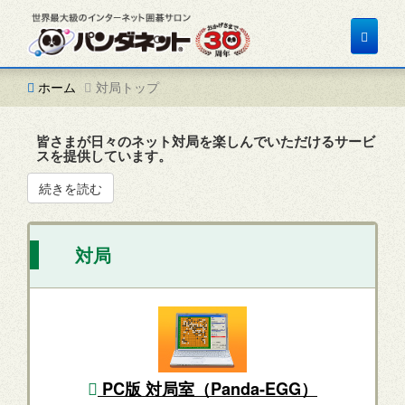
Toggle
navigat
ホーム
対局トップ
皆さまが日々のネット対局を楽しんでいただけるサービ
スを提供しています。
続きを読む
対局
PC版 対局室（Panda-EGG）