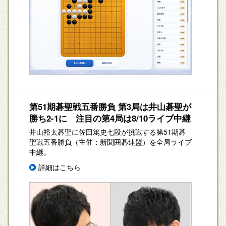
第51期碁聖戦五番勝負 第3局は井山碁聖が
勝ち2-1に 注目の第4局は8/10ライブ中継
井山裕太碁聖に佐田篤史七段が挑戦する第51期碁
聖戦五番勝負（主催：新聞囲碁連盟）を全局ライブ
中継。
詳細はこちら