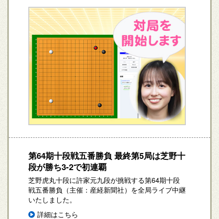
第64期十段戦五番勝負 最終第5局は芝野十
段が勝ち3-2で初連覇
芝野虎丸十段に許家元九段が挑戦する第64期十段
戦五番勝負（主催：産経新聞社）を全局ライブ中継
いたしました。
詳細はこちら