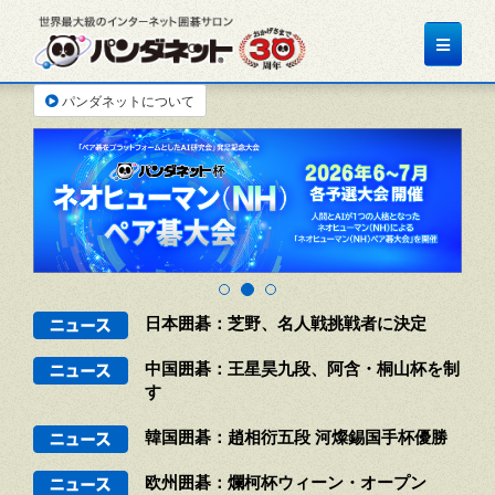
Toggle
navigati
パンダネットについて
日本囲碁：芝野、名人戦挑戦者に決定
中国囲碁：王星昊九段、阿含・桐山杯を制
す
韓国囲碁：趙相衍五段 河燦錫国手杯優勝
欧州囲碁：爛柯杯ウィーン・オープン