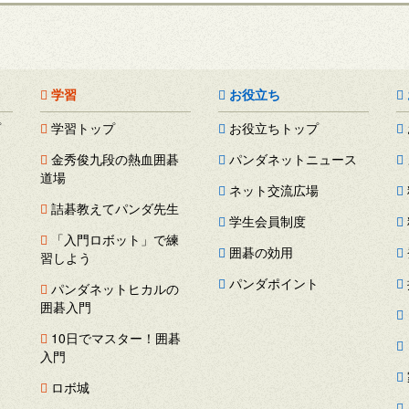
学習
お役立ち
プ
学習トップ
お役立ちトップ
金秀俊九段の熱血囲碁
パンダネットニュース
道場
ネット交流広場
詰碁教えてパンダ先生
学生会員制度
「入門ロボット」で練
囲碁の効用
習しよう
パンダポイント
パンダネットヒカルの
囲碁入門
ス
10日でマスター！囲碁
ー
入門
ロボ城