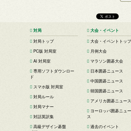
対局
大会・イベント
対局トップ
大会・イベントトッ
PC版 対局室
月例大会
AI 対局室
マラソン囲碁大会
専用ソフトダウンロー
日本囲碁ニュース
ド
中国囲碁ニュース
スマホ版 対局室
韓国囲碁ニュース
対局ルール
アメリカ囲碁ニュー
対局マナー
ヨーロッパ囲碁ニュ
対話英訳集
ス
高級デザイン碁盤
過去のイベント