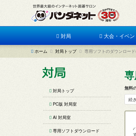
対局
大会・イベン
ホーム
対局トップ
専用ソフトのダウンロード(PA
専
無料の
対局トップ
続
PC版 対局室
AI 対局室
専用ソフトダウンロード