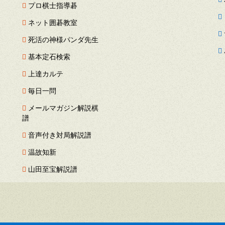
プロ棋士指導碁
ネット囲碁教室
死活の神様パンダ先生
基本定石検索
上達カルテ
毎日一問
メールマガジン解説棋
譜
音声付き対局解説譜
温故知新
山田至宝解説譜