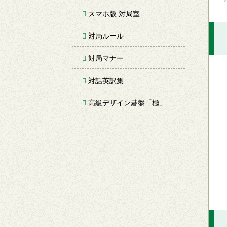
スマホ版 対局室
対局ルール
対局マナー
対話英訳集
高級デザイン碁盤「極」