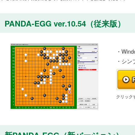
PANDA-EGG ver.10.54（従来版）
・Win
・シン
クリック