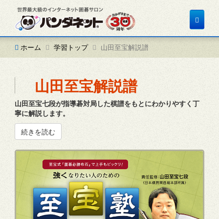
Toggle
navigat
ホーム
学習トップ
山田至宝解説譜
山田至宝解説譜
山田至宝七段が指導碁対局した棋譜をもとにわかりやすく丁
寧に解説します。
続きを読む