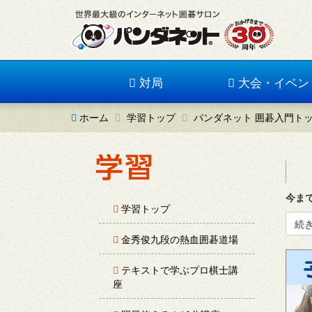
対局
大会・イベン
ホーム
学習トップ
パンダネット 囲碁入門ト
今ま
学習トップ
続
金秀俊九段の熱血囲碁道場
テキストで学ぶプロ棋士講
座