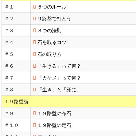
＃１
５つのルール
＃２
９路盤で打とう
＃３
３つの法則
＃４
石を取るコツ
＃５
石の取り方
＃６
「生きる」って何？
＃７
「カケメ」って何？
＃８
「生き」と「死に」
１９路盤編
＃９
１９路盤の布石
＃１０
１９路盤の定石