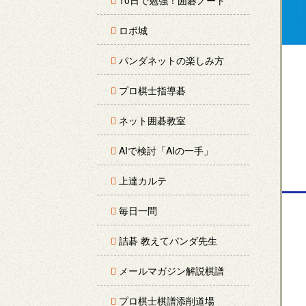
10日で勉強！囲碁ノート
ロボ城
パンダネットの楽しみ方
プロ棋士指導碁
ネット囲碁教室
AIで検討「AIの一手」
上達カルテ
毎日一問
詰碁 教えてパンダ先生
メールマガジン解説棋譜
プロ棋士棋譜添削道場