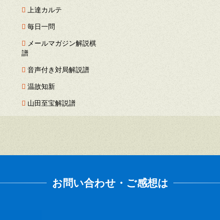
上達カルテ
毎日一問
メールマガジン解説棋
譜
音声付き対局解説譜
温故知新
山田至宝解説譜