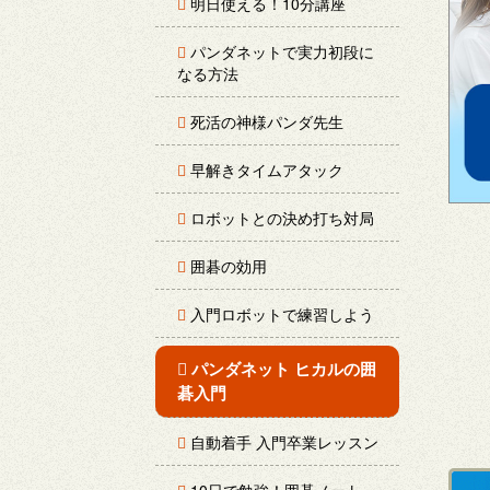
明日使える！10分講座
パンダネットで実力初段に
なる方法
死活の神様パンダ先生
早解きタイムアタック
ロボットとの決め打ち対局
囲碁の効用
入門ロボットで練習しよう
パンダネット ヒカルの囲
碁入門
自動着手 入門卒業レッスン