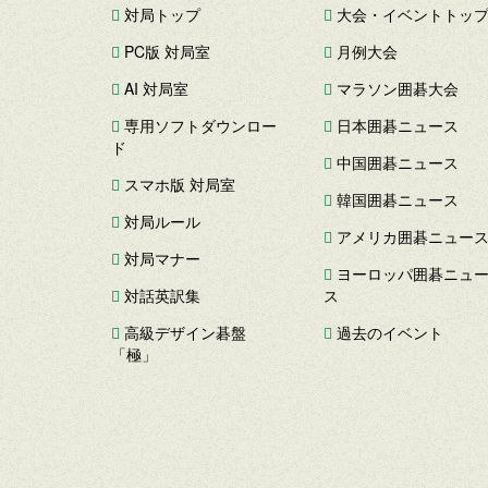
対局トップ
大会・イベントトッ
PC版 対局室
月例大会
AI 対局室
マラソン囲碁大会
専用ソフトダウンロー
日本囲碁ニュース
ド
中国囲碁ニュース
スマホ版 対局室
韓国囲碁ニュース
対局ルール
アメリカ囲碁ニュー
対局マナー
ヨーロッパ囲碁ニュ
対話英訳集
ス
高級デザイン碁盤
過去のイベント
「極」