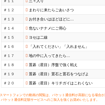
＃１１
三々入り
＃１２
まわりに来たらごあいさつ
＃１３
お付き合いはほどほどに…
＃１４
危ないナナメにご用心
＃１５
ヨセは二線
＃１６
「入れてください」「入れません」
＃１７
地の中に入ってきたら…
＃１８
置碁（星目）序盤で強く戦え
＃１９
置碁（星目）置石と置石をつなげよ
＃２０
置碁（星目）キリチガイはこわくない
※スマートフォンでの動画の閲覧は、パケット通信料が高額になる場合が
パケット通信料定額サービスへのご加入を強くお奨めいたします。