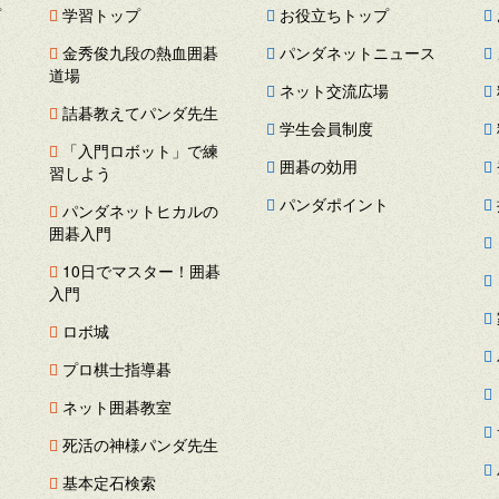
プ
学習トップ
お役立ちトップ
金秀俊九段の熱血囲碁
パンダネットニュース
道場
ネット交流広場
詰碁教えてパンダ先生
学生会員制度
「入門ロボット」で練
囲碁の効用
習しよう
パンダポイント
パンダネットヒカルの
囲碁入門
ス
10日でマスター！囲碁
ー
入門
ロボ城
プロ棋士指導碁
ネット囲碁教室
死活の神様パンダ先生
基本定石検索