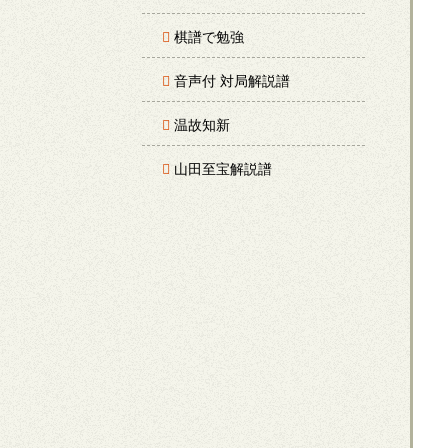
棋譜で勉強
音声付 対局解説譜
温故知新
山田至宝解説譜