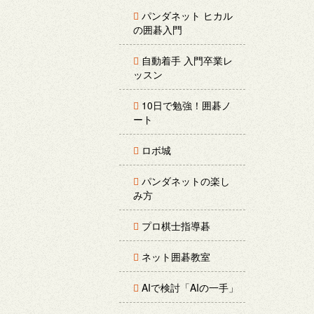
パンダネット ヒカル
の囲碁入門
自動着手 入門卒業レ
ッスン
10日で勉強！囲碁ノ
ート
ロボ城
パンダネットの楽し
み方
プロ棋士指導碁
ネット囲碁教室
AIで検討「AIの一手」