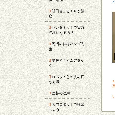
明日使える！10分講
座
パンダネットで実力
初段になる方法
死活の神様パンダ先
生
早解きタイムアタッ
ク
ロボットとの決め打
ち対局
囲碁の効用
入門ロボットで練習
しよう