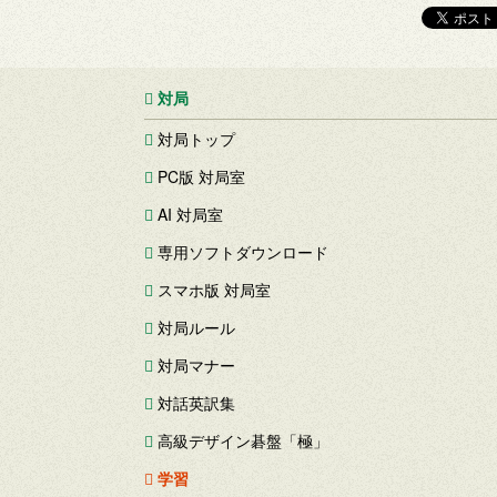
対局
対局トップ
PC版 対局室
AI 対局室
専用ソフトダウンロード
スマホ版 対局室
対局ルール
対局マナー
対話英訳集
高級デザイン碁盤「極」
学習