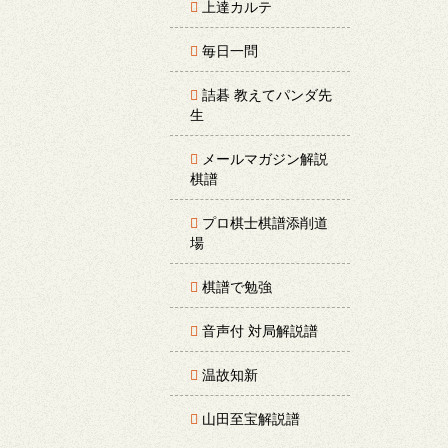
上達カルテ
毎日一問
詰碁 教えてパンダ先
生
メールマガジン解説
棋譜
プロ棋士棋譜添削道
場
棋譜で勉強
音声付 対局解説譜
温故知新
山田至宝解説譜