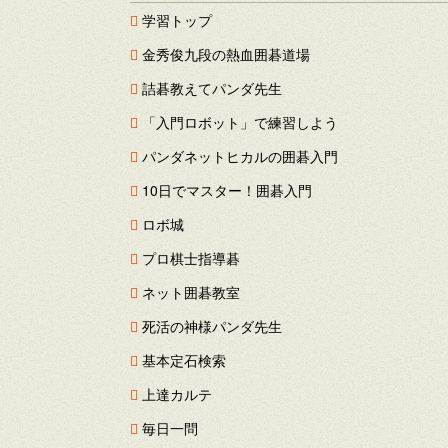
学習トップ
金秀俊九段の熱血囲碁道場
詰碁教えてパンダ先生
「入門ロボット」で練習しよう
パンダネットヒカルの囲碁入門
10日でマスター！囲碁入門
ロボ城
プロ棋士指導碁
ネット囲碁教室
死活の神様パンダ先生
基本定石検索
上達カルテ
毎日一問