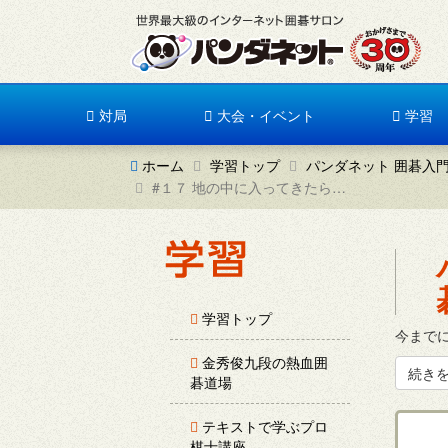
対局
大会・イベント
学習
ホーム
学習トップ
パンダネット 囲碁入
#１７ 地の中に入ってきたら…
学習トップ
今まで
金秀俊九段の熱血囲
続き
碁道場
テキストで学ぶプロ
棋士講座