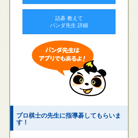
詰碁 教えて
パンダ先生 詳細
プロ棋士の先生に指導碁してもらいま
す！