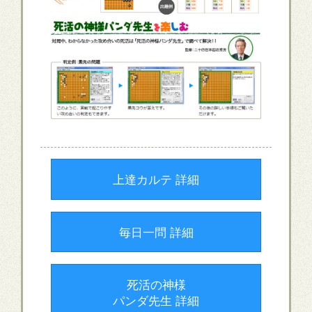
上達カルテ 詳細
毎日一問 詳細
死活の神様
パンダ先生 詳細