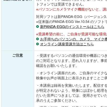
トフォンでは受講できません。
※パソコンにカメラマイク機能がないと、講
対局ソフトは新PANDA-EGG（バージョン3
※従来版のPANDA-EGG Ver.10.54 の
新PANDA-EGGのインストールはこちら
※受講希望の前に、ご自身が受講可能な環境
お手持ちのパソコンの、カメラ、マイク
オンライン講座受講方法はこちら
ご注意
・受講するパソコンの通信環境や機器につ
のご対応となります。恐れ入りますが、事
確認をお願いいたします。
・オンライン講座のため、ご自身のマイク
映像やお声が画面上に表示されますことご
・本講座は録画を実施いたします。配信す
が特定されないよう、映像にはぼかし処理
だいた音声につきましては、使用させてい
承のうえご参加ください。