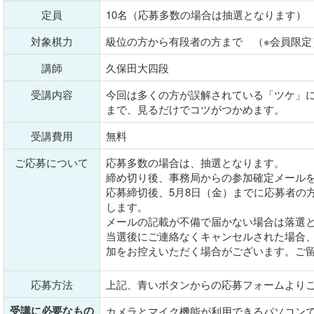
定員
10名（応募多数の場合は抽選となります）
対象棋力
級位の方から有段者の方まで （※会員限定
講師
久保田大四段
受講内容
今回は多くの方が誤解されている「ツケ」
まで、見るだけでコツがつかめます。
受講費用
無料
ご応募について
応募多数の場合は、抽選となります。
締め切り後、事務局からの参加確定メール
応募締切後、5月8日（金）までに応募者の
します。
メールの記載が不備で届かない場合は落選
当選後にご連絡なくキャンセルされた場合
加をお控えいただく場合がございます。ご
応募方法
上記、青いボタンからの応募フォームより
受講に必要なもの
カメラとマイク機能が利用できるパソコン