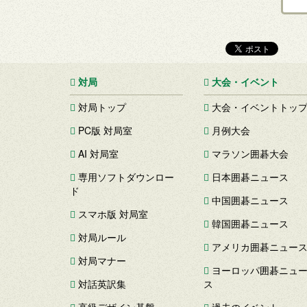
対局
大会・イベント
対局トップ
大会・イベントトッ
PC版 対局室
月例大会
AI 対局室
マラソン囲碁大会
専用ソフトダウンロー
日本囲碁ニュース
ド
中国囲碁ニュース
スマホ版 対局室
韓国囲碁ニュース
対局ルール
アメリカ囲碁ニュー
対局マナー
ヨーロッパ囲碁ニュ
対話英訳集
ス
高級デザイン碁盤
過去のイベント