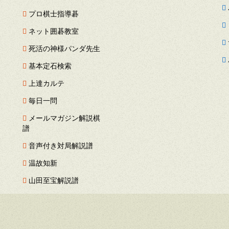
プロ棋士指導碁
ネット囲碁教室
死活の神様パンダ先生
基本定石検索
上達カルテ
毎日一問
メールマガジン解説棋
譜
音声付き対局解説譜
温故知新
山田至宝解説譜