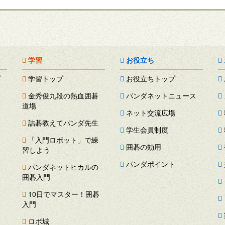
学習
お役立ち
プ
学習トップ
お役立ちトップ
金秀俊九段の熱血囲碁
パンダネットニュース
道場
ネット交流広場
詰碁教えてパンダ先生
学生会員制度
「入門ロボット」で練
囲碁の効用
習しよう
パンダポイント
パンダネットヒカルの
囲碁入門
ス
10日でマスター！囲碁
ー
入門
ロボ城