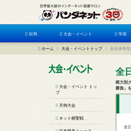
対局
大会・イベント
学習
ホーム
大会・イベントトップ
全日本学生
全
棋力別
大会・イベント トッ
勝負」
プ
月例大会
ネット棋聖戦
全
日本囲碁ニュース