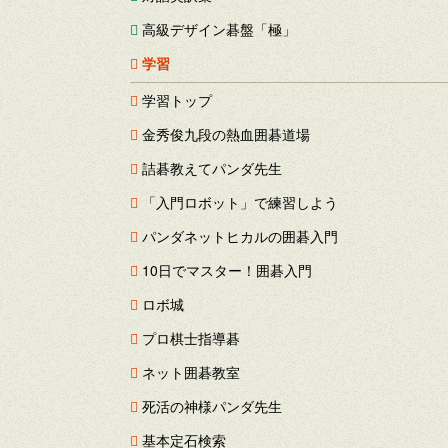
高級デザイン碁盤「極」
学習
学習トップ
金秀俊九段の熱血囲碁道場
詰碁教えてパンダ先生
「入門ロボット」で練習しよう
パンダネットヒカルの囲碁入門
10日でマスター！囲碁入門
ロボ城
プロ棋士指導碁
ネット囲碁教室
死活の神様パンダ先生
基本定石検索