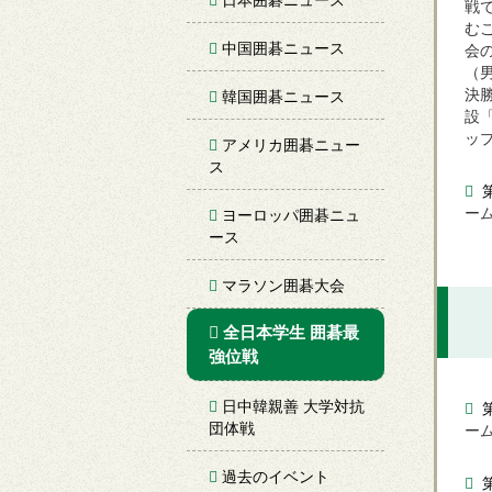
戦
む
中国囲碁ニュース
会
（
決
韓国囲碁ニュース
設
ッ
アメリカ囲碁ニュー
ス
第
ー
ヨーロッパ囲碁ニュ
ース
マラソン囲碁大会
全日本学生 囲碁最
強位戦
日中韓親善 大学対抗
第
団体戦
ー
過去のイベント
第