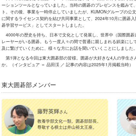
ーションツールとなっていました。当時の囲碁のプレゼンスを鑑みて、K
ト。その後、事業を一時停止していましたが、KUMONグループの公
に関するライセンス契約を結び共同事業として、2024年10月に囲碁
碁学習サービス」としてスタートしました。
4000年の歴史を持ち、日本で文化として発展し、世界中（国際囲碁
レーヤーがいる囲碁。もう一度人々の間で普通に親しまれる娯楽にし
及に繋げていくために、様々な方にお話を聞いていくことにしました
第1弾となる今回は東大囲碁部の皆様。囲碁が大好きな4人の学生さ
か。（インタビュア ＝ 品田渓 ／ 記事の内容は2025年1月掲載当時）
東大囲碁部メンバー
藤野英輝
さん
教養学部文化一類。囲碁部部長。
尊敬する棋士は井山裕太王座。