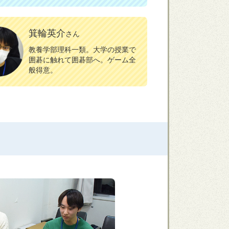
箕輪英介
さん
教養学部理科一類。大学の授業で
囲碁に触れて囲碁部へ。ゲーム全
般得意。