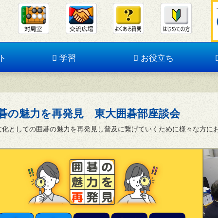
ト
学習
お役立ち
碁の魅力を再発見 東大囲碁部座談会
文化としての囲碁の魅力を再発見し普及に繋げていくために様々な方に