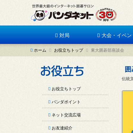
対局
大会・イベン
ホーム
お役立ちトップ
東大囲碁部座談会
囲
伝統
お役立ちトップ
パンダポイント
ネット交流広場
お友達紹介