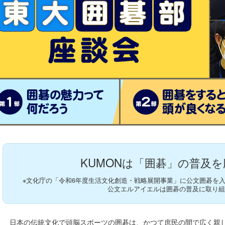
KUMONは「囲碁」の普及を
※文化庁の「令和6年度生活文化創造・戦略展開事業」に公文囲碁を
公文エルアイエルは囲碁の普及に取り
日本の伝統文化で頭脳スポーツの囲碁は、かつて庶民の間で広く親し