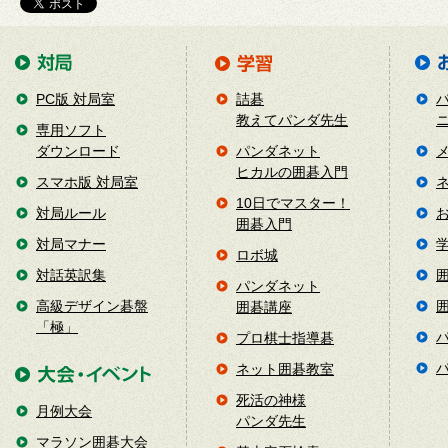
PC版 対局室
詰碁
教えてパンダ先生
専用ソフト
ダウンロード
パンダネット
ヒカルの囲碁入門
スマホ版 対局室
10日でマスター！
対局ルール
囲碁入門
対局マナー
ロボ城
対話英訳集
パンダネット
高級デザイン碁盤
囲碁講座
「極」
プロ棋士指導碁
ネット囲碁教室
死活の神様
月例大会
パンダ先生
マラソン囲碁大会