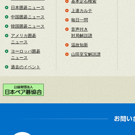
基本定石検索
日本囲碁ニュース
上達カルテ
中国囲碁ニュース
毎日一問
韓国囲碁ニュース
音声付き
アメリカ囲碁
対局解説譜
ニュース
温故知新
ヨーロッパ囲碁
山田至宝解説譜
ニュース
過去のイベント