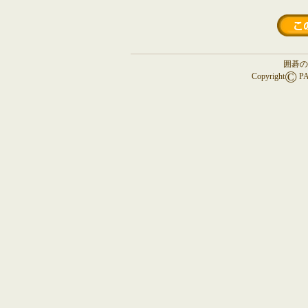
囲碁の
©
Copyright
PA