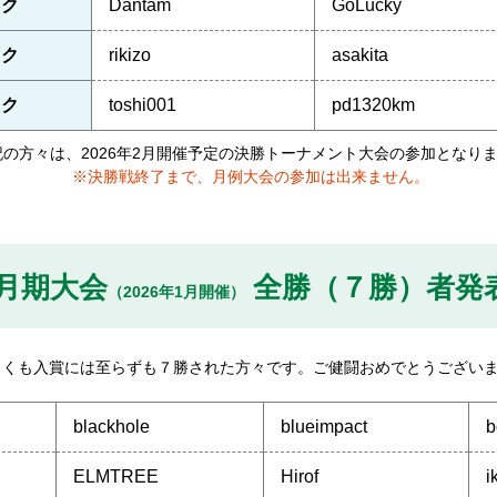
ック
Dantam
GoLucky
ック
rikizo
asakita
ック
toshi001
pd1320km
記の方々は、2026年2月開催予定の決勝トーナメント大会の参加となり
※決勝戦終了まで、月例大会の参加は出来ません。
1月期大会
全勝（７勝）者発
（2026年1月開催）
しくも入賞には至らずも７勝された方々です。ご健闘おめでとうござい
blackhole
blueimpact
b
ELMTREE
Hirof
i