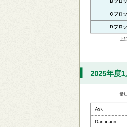
Ｂブロ
Ｃブロ
Ｄブロ
上
2025年度
惜
Ask
Danndann