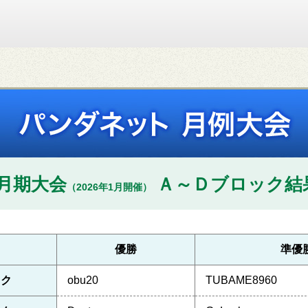
1月期大会
Ａ～Ｄブロック結
（2026年1月開催）
優勝
準優
ック
obu20
TUBAME8960