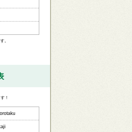
ます。
表
ます！
orotaku
kaji