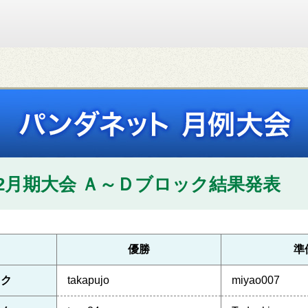
12月期大会
Ａ～Ｄブロック結果発表
優勝
準
ック
takapujo
miyao007