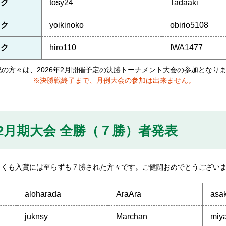
ック
tosy24
Tadaaki
ック
yoikinoko
obirio5108
ック
hiro110
IWA1477
記の方々は、2026年2月開催予定の決勝トーナメント大会の参加となり
※決勝戦終了まで、月例大会の参加は出来ません。
12月期大会
全勝（７勝）者発表
しくも入賞には至らずも７勝された方々です。ご健闘おめでとうござい
aloharada
AraAra
asak
juknsy
Marchan
miy