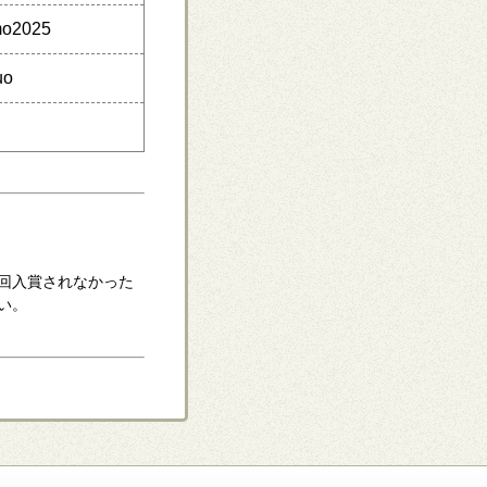
o2025
uo
回入賞されなかった
い。