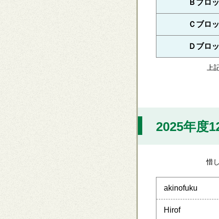
Ｂブロ
Ｃブロ
Ｄブロ
上
2025年度
惜
akinofuku
Hirof