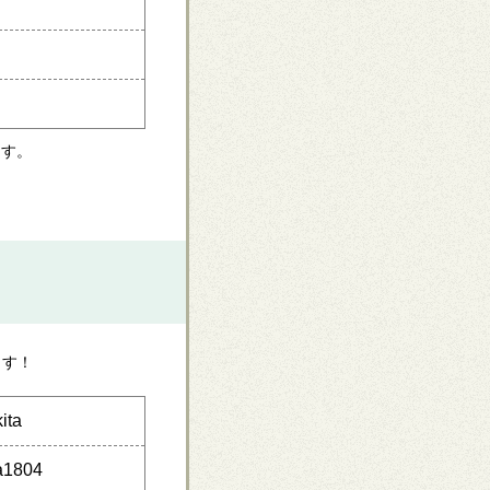
ます。
ます！
ita
a1804