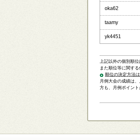
oka62
taamy
yk4451
上記以外の個別順位
また順位等に関する
順位の決定方法は
月例大会の成績は、
方も、月例ポイント