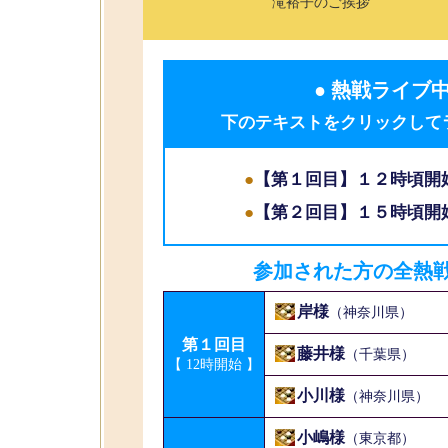
滝裕子のご挨拶
● 熱戦ライブ
下のテキストをクリックして
●
【第１回目】１２時頃開始
●
【第２回目】１５時頃開始
参加された方の全熱
岸様
（神奈川県）
第１回目
藤井様
（千葉県）
【 12時開始 】
小川様
（神奈川県）
小嶋様
（東京都）