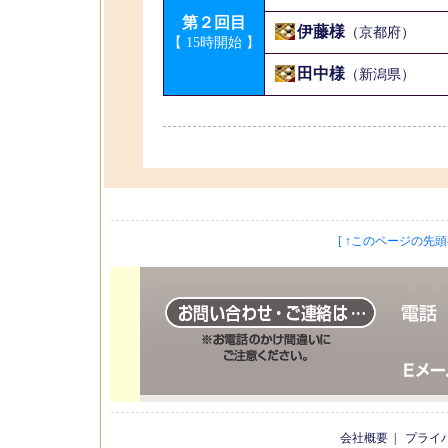
第２回目
伊藤様
（京都府）
【 15時開始 】
田中様
（新潟県）
[ ↑このページの先頭へ
会社概要
|
プライ