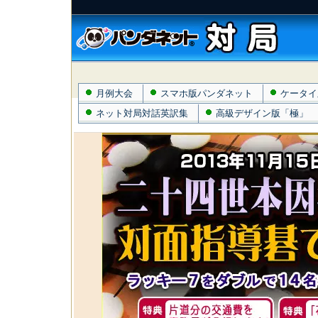
月例大会
スマホ版パンダネット
ケータイ
ネット対局対話英訳集
高級デザイン版「極」