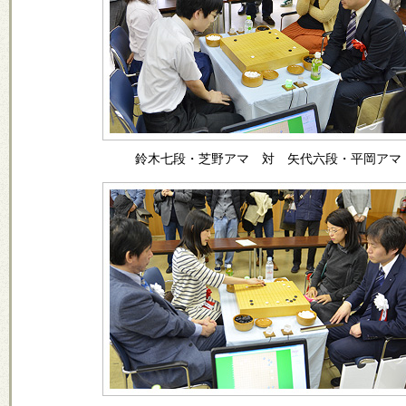
鈴木七段・芝野アマ 対 矢代六段・平岡アマ