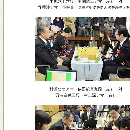
小川誠子六段・中園清三アマ（左） 対
呉理沙アマ・小林光一
（右
名誉棋聖 名誉名人 名誉碁聖
村瀬なつアマ・依田紀基九段（左） 対
万波奈穂三段・村上深アマ（右）