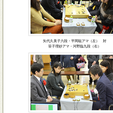
矢代久美子六段・平岡聡アマ（左） 対
笹子理紗アマ・河野臨九段（右）