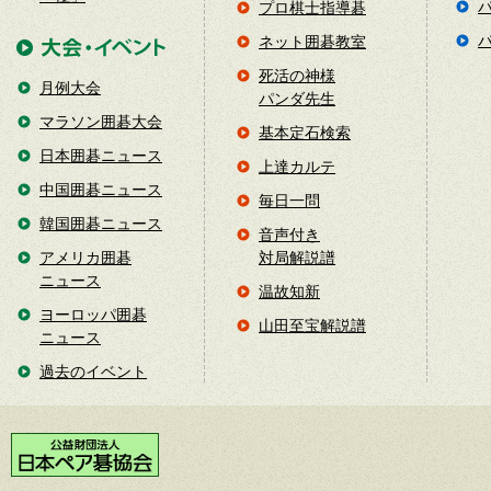
プロ棋士指導碁
ネット囲碁教室
死活の神様
月例大会
パンダ先生
マラソン囲碁大会
基本定石検索
日本囲碁ニュース
上達カルテ
中国囲碁ニュース
毎日一問
韓国囲碁ニュース
音声付き
アメリカ囲碁
対局解説譜
ニュース
温故知新
ヨーロッパ囲碁
山田至宝解説譜
ニュース
過去のイベント