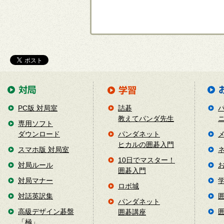
PC版 対局室
詰碁
教えてパンダ先生
専用ソフト
ダウンロード
パンダネット
ヒカルの囲碁入門
スマホ版 対局室
10日でマスター！
対局ルール
囲碁入門
対局マナー
ロボ城
対話英訳集
パンダネット
高級デザイン碁盤
囲碁講座
「極」