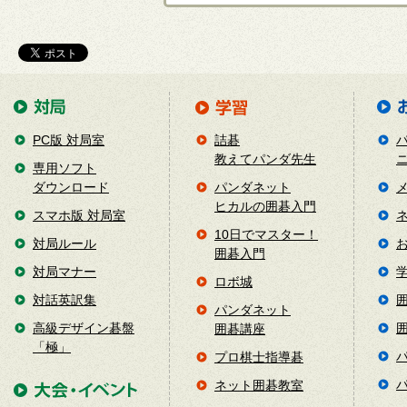
PC版 対局室
詰碁
教えてパンダ先生
専用ソフト
ダウンロード
パンダネット
ヒカルの囲碁入門
スマホ版 対局室
10日でマスター！
対局ルール
囲碁入門
対局マナー
ロボ城
対話英訳集
パンダネット
高級デザイン碁盤
囲碁講座
「極」
プロ棋士指導碁
ネット囲碁教室