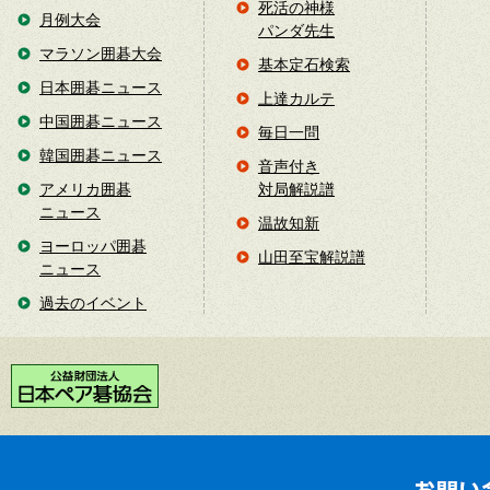
死活の神様
月例大会
パンダ先生
マラソン囲碁大会
基本定石検索
日本囲碁ニュース
上達カルテ
中国囲碁ニュース
毎日一問
韓国囲碁ニュース
音声付き
アメリカ囲碁
対局解説譜
ニュース
温故知新
ヨーロッパ囲碁
山田至宝解説譜
ニュース
過去のイベント