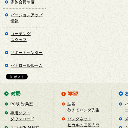
家族会員制度
バージョンアップ
情報
コーチング
スタッフ
サポートセンター
パトロールルーム
PC版 対局室
詰碁
教えてパンダ先生
専用ソフト
ダウンロード
パンダネット
ヒカルの囲碁入門
スマホ版 対局室