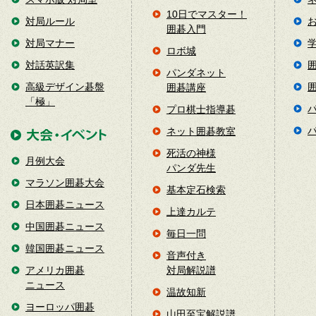
10日でマスター！
対局ルール
囲碁入門
対局マナー
ロボ城
対話英訳集
パンダネット
高級デザイン碁盤
囲碁講座
「極」
プロ棋士指導碁
ネット囲碁教室
死活の神様
月例大会
パンダ先生
マラソン囲碁大会
基本定石検索
日本囲碁ニュース
上達カルテ
中国囲碁ニュース
毎日一問
韓国囲碁ニュース
音声付き
アメリカ囲碁
対局解説譜
ニュース
温故知新
ヨーロッパ囲碁
山田至宝解説譜