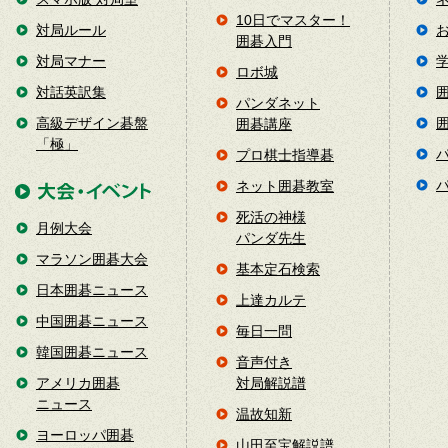
10日でマスター！
対局ルール
囲碁入門
対局マナー
ロボ城
対話英訳集
パンダネット
高級デザイン碁盤
囲碁講座
「極」
プロ棋士指導碁
ネット囲碁教室
死活の神様
月例大会
パンダ先生
マラソン囲碁大会
基本定石検索
日本囲碁ニュース
上達カルテ
中国囲碁ニュース
毎日一問
韓国囲碁ニュース
音声付き
アメリカ囲碁
対局解説譜
ニュース
温故知新
ヨーロッパ囲碁
山田至宝解説譜