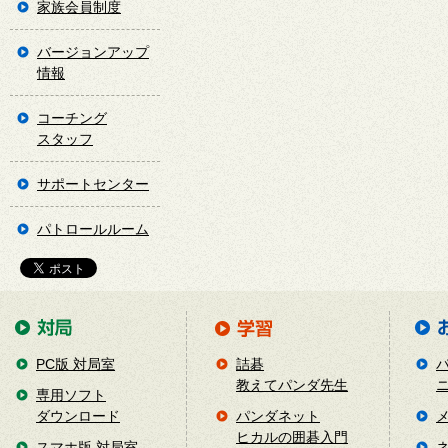
家族会員制度
バージョンアップ
情報
コーチング
スタッフ
サポートセンター
パトロールルーム
PC版 対局室
詰碁
教えてパンダ先生
専用ソフト
ダウンロード
パンダネット
ヒカルの囲碁入門
スマホ版 対局室