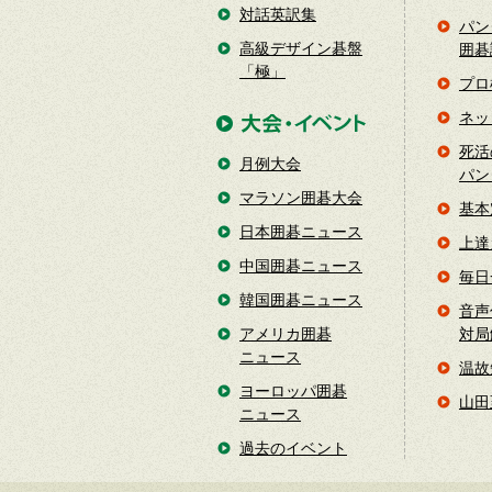
対話英訳集
パン
高級デザイン碁盤
囲碁
「極」
プロ
ネッ
死活
月例大会
パン
マラソン囲碁大会
基本
日本囲碁ニュース
上達
中国囲碁ニュース
毎日
韓国囲碁ニュース
音声
アメリカ囲碁
対局
ニュース
温故
ヨーロッパ囲碁
山田
ニュース
過去のイベント