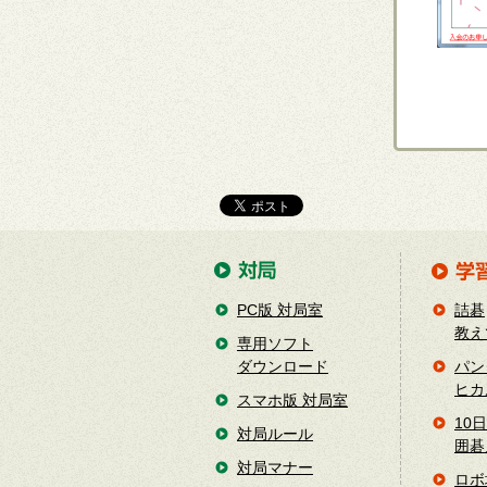
PC版 対局室
詰碁
教え
専用ソフト
ダウンロード
パン
ヒカ
スマホ版 対局室
10
対局ルール
囲碁
対局マナー
ロボ