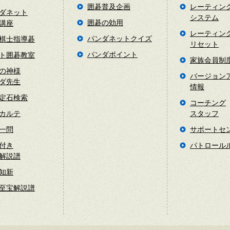
囲碁普及企画
レーティン
ダネット
システム
囲碁の効用
講座
レーティン
パンダネットクイズ
棋士指導碁
リセット
パンダポイント
ト囲碁教室
家族会員制
の神様
バージョン
ダ先生
情報
定石検索
コーチング
カルテ
スタッフ
一問
サポートセ
付き
パトロール
解説譜
知新
至宝解説譜