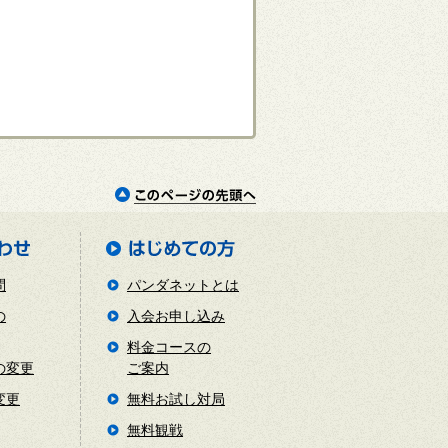
問
パンダネットとは
の
入会お申し込み
料金コースの
の変更
ご案内
変更
無料お試し対局
無料観戦