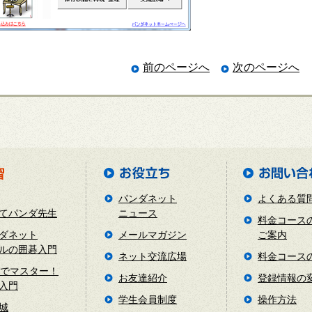
前のページへ
次のページへ
パンダネット
よくある質
てパンダ先生
ニュース
料金コース
ダネット
メールマガジン
ご案内
ルの囲碁入門
ネット交流広場
料金コース
日でマスター！
お友達紹介
登録情報の
入門
学生会員制度
操作方法
城