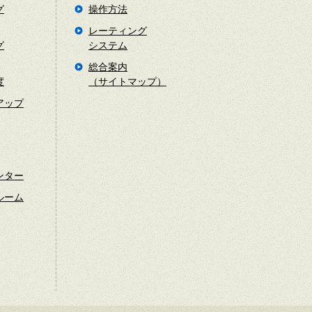
グ
操作方法
レーティング
グ
システム
総合案内
度
（サイトマップ）
アップ
ンター
ルーム