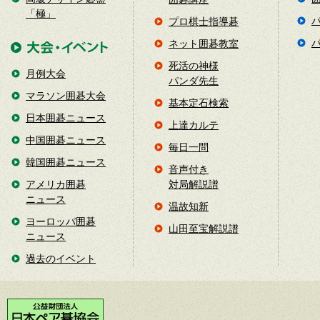
「極」
プロ棋士指導碁
ネット囲碁教室
死活の神様
月例大会
パンダ先生
マラソン囲碁大会
基本定石検索
日本囲碁ニュース
上達カルテ
中国囲碁ニュース
毎日一問
韓国囲碁ニュース
音声付き
アメリカ囲碁
対局解説譜
ニュース
温故知新
ヨーロッパ囲碁
山田至宝解説譜
ニュース
過去のイベント