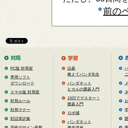
前の
PC版 対局室
詰碁
教えてパンダ先生
専用ソフト
ダウンロード
パンダネット
ヒカルの囲碁入門
スマホ版 対局室
10日でマスター！
対局ルール
囲碁入門
対局マナー
ロボ城
対話英訳集
パンダネット
高級デザイン碁盤
囲碁講座