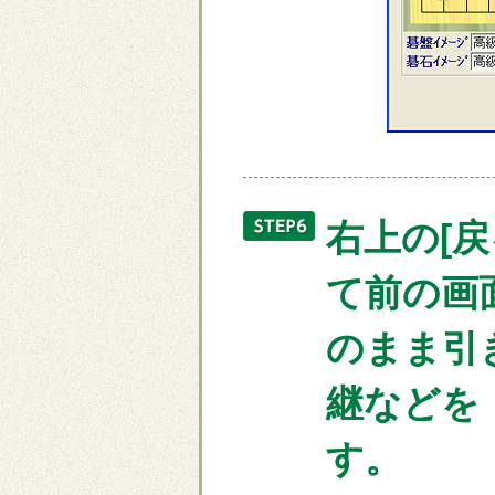
右上の[
て前の画
のまま引
継などを
す。