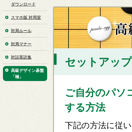
ダウンロード
スマホ版 対局室
対局ルール
対局マナー
対話英訳集
セットアップ
高級デザイン碁盤
「極」
ご自分のパソ
する方法
下記の方法に従い