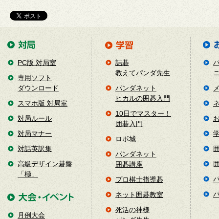
PC版 対局室
詰碁
教えてパンダ先生
専用ソフト
ダウンロード
パンダネット
ヒカルの囲碁入門
スマホ版 対局室
10日でマスター！
対局ルール
囲碁入門
対局マナー
ロボ城
対話英訳集
パンダネット
高級デザイン碁盤
囲碁講座
「極」
プロ棋士指導碁
ネット囲碁教室
死活の神様
月例大会