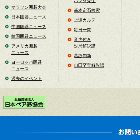
パンダ先生
マラソン囲碁大会
基本定石検索
日本囲碁ニュース
上達カルテ
中国囲碁ニュース
毎日一問
韓国囲碁ニュース
音声付き
アメリカ囲碁
対局解説譜
ニュース
温故知新
ヨーロッパ囲碁
山田至宝解説譜
ニュース
過去のイベント