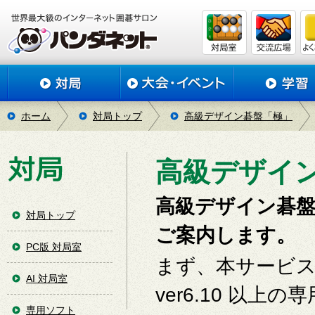
ホーム
対局トップ
高級デザイン碁盤「極」
高級デザイ
高級デザイン碁
対局トップ
ご案内します。
PC版 対局室
まず、本サービス
AI 対局室
ver6.10 以
専用ソフト