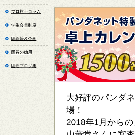
プロ棋士コラム
学生会員制度
囲碁普及企画
囲碁の効用
囲碁ブログ集
大好評のパンダ
場！
2018年1月か
山薫堂さんに審