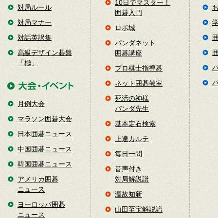
10日でマスター！
対局ルール
囲碁入門
対局マナー
ロボ城
対話英訳集
パンダネット
高級デザイン碁盤
囲碁講座
「極」
プロ棋士指導碁
ネット囲碁教室
死活の神様
月例大会
パンダ先生
マラソン囲碁大会
基本定石検索
日本囲碁ニュース
上達カルテ
中国囲碁ニュース
毎日一問
韓国囲碁ニュース
音声付き
アメリカ囲碁
対局解説譜
ニュース
温故知新
ヨーロッパ囲碁
山田至宝解説譜
ニュース