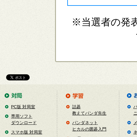
※当選者の発
PC版 対局室
詰碁
教えてパンダ先生
専用ソフト
ダウンロード
パンダネット
ヒカルの囲碁入門
スマホ版 対局室