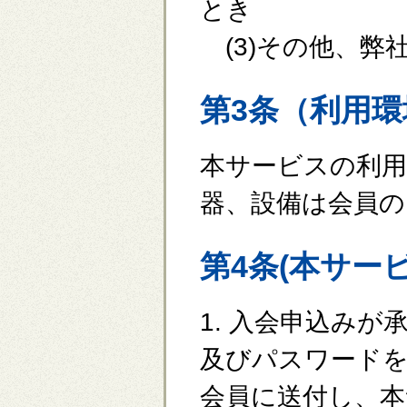
とき
(3)その他、弊
第3条（利用
本サービスの利
器、設備は会員の
第4条(本サー
1. 入会申込み
及びパスワード
会員に送付し、本