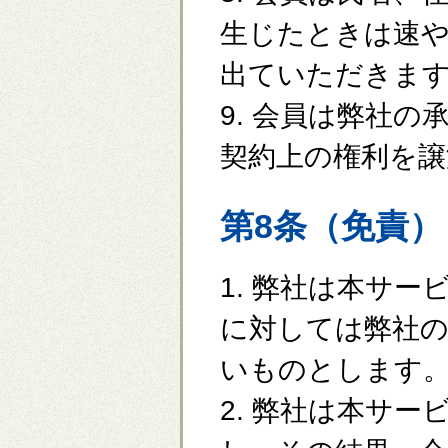
生じたときは速
出ていただきま
9. 会員は弊社
契約上の権利を
第8条（免責）
1. 弊社は本サ
に対しては弊社
いものとします
2. 弊社は本サ