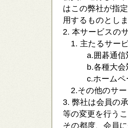
はこの弊社が指
用するものとし
2. 本サービス
1. 主たるサー
a.囲碁通信対
b.各種大会対
c.ホームペー
2.その他のサー
3. 弊社は会員
等の変更を行う
その都度、会員に