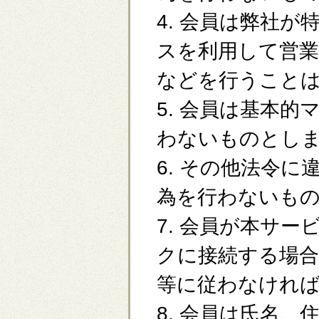
4. 会員は弊社
スを利用して営業
などを行うこと
5. 会員は基本
わないものとし
6. その他法令
為を行わないも
7. 会員が本サ
クに接続する場
等に従わなけれ
8. 会員は氏名