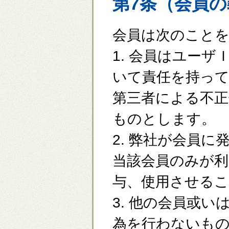
第7条（会員
会員は次のこと
1. 会員はユー
いて責任を持っ
第三者による不正
ものとします。
2. 弊社が会員
当該会員のみが
与、使用させる
3. 他の会員或
為を行わないも