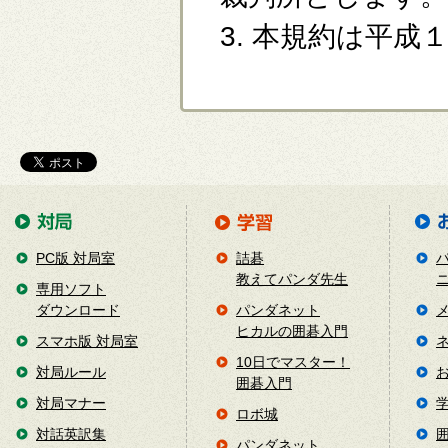
3. 本規約は平
PC版 対局室
詰碁
教えてパンダ先生
専用ソフト
ダウンロード
パンダネット
ヒカルの囲碁入門
スマホ版 対局室
10日でマスター！
対局ルール
囲碁入門
対局マナー
ロボ城
対話英訳集
パンダネット