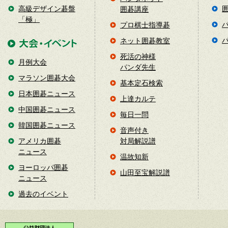
高級デザイン碁盤
囲碁講座
「極」
プロ棋士指導碁
ネット囲碁教室
死活の神様
月例大会
パンダ先生
マラソン囲碁大会
基本定石検索
日本囲碁ニュース
上達カルテ
中国囲碁ニュース
毎日一問
韓国囲碁ニュース
音声付き
アメリカ囲碁
対局解説譜
ニュース
温故知新
ヨーロッパ囲碁
山田至宝解説譜
ニュース
過去のイベント