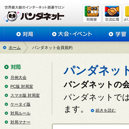
ホーム
パンダネット会員規約
パンダネッ
月例大会
パンダネットの
PC版 対局室
パンダネットで
スマホ版 対局室
ケータイ版
ます。
続きを読む
対局ルール
対局マナー