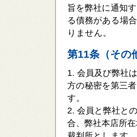
旨を弊社に通知
る債務がある場合
りません。
第11条（その
1. 会員及び弊
方の秘密を第三
す。
2. 会員と弊社
合、弊社本店所在
裁判所とします。