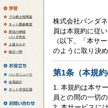
プロ棋士指導碁
株式会社パンダネ
ネット囲碁教室
員は本規約に従
死活の神様
パンダ先生
（以下、「本サー
上達カルテ
のように取り決
毎日一問
第1条（本規
パンダニュース
会員紹介
1. 本規約は本
ネット交流広場
員との間の一切の
2. 本サービス