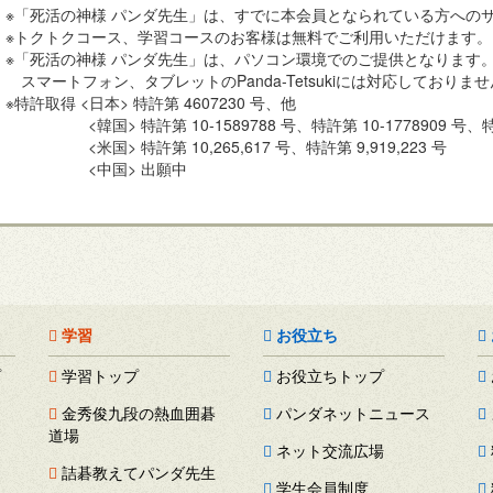
※「死活の神様 パンダ先生」は、すでに本会員となられている方への
※トクトクコース、学習コースのお客様は無料でご利用いただけます。
※「死活の神様 パンダ先生」は、パソコン環境でのご提供となります
スマートフォン、タブレットのPanda-Tetsukiには対応しておりま
※特許取得 <日本> 特許第 4607230 号、他
<韓国> 特許第 10-1589788 号、特許第 10-1778909 号、特
<米国> 特許第 10,265,617 号、特許第 9,919,223 号
<中国> 出願中
学習
お役立ち
プ
学習トップ
お役立ちトップ
金秀俊九段の熱血囲碁
パンダネットニュース
道場
ネット交流広場
詰碁教えてパンダ先生
学生会員制度