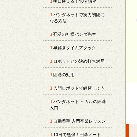
明日使える！10分講座
パンダネットで実力初段に
なる方法
死活の神様パンダ先生
早解きタイムアタック
ロボットとの決め打ち対局
囲碁の効用
入門ロボットで練習しよう
パンダネット ヒカルの囲碁
入門
自動着手 入門卒業レッスン
10日で勉強！囲碁ノート