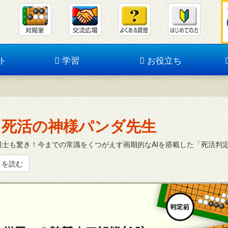
ト
学習
お役立ち
死活の神様パンダ先生
棋士も驚き！今までの常識をくつがえす画期的なAIを搭載した「死活判
きを読む