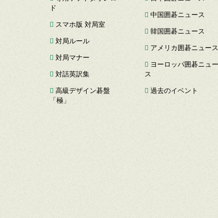
ド
中国囲碁ニュース
スマホ版 対局室
韓国囲碁ニュース
対局ルール
アメリカ囲碁ニュー
対局マナー
ヨーロッパ囲碁ニュ
対話英訳集
ス
高級デザイン碁盤
過去のイベント
「極」