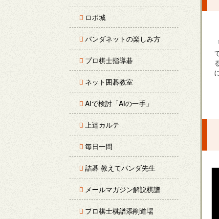
ロボ城
パンダネットの楽しみ方
プロ棋士指導碁
ネット囲碁教室
AIで検討「AIの一手」
上達カルテ
毎日一問
詰碁 教えてパンダ先生
メールマガジン解説棋譜
プロ棋士棋譜添削道場