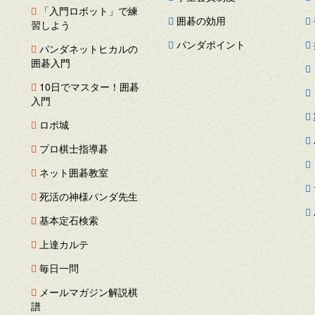
「入門ロボット」で練
囲碁の効用
習しよう
パンダポイント
パンダネットヒカルの
囲碁入門
ス
10日でマスター！囲碁
ー
入門
ロボ城
プロ棋士指導碁
ネット囲碁教室
死活の神様パンダ先生
基本定石検索
上達カルテ
毎日一問
メールマガジン解説棋
譜