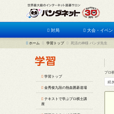
対局
大会・イベン
ホーム
学習トップ
死活の神様 パンダ先生
プロ
学習トップ
続
金秀俊九段の熱血囲碁道場
テキストで学ぶプロ棋士講
座