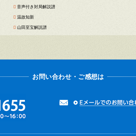
音声付き対局解説譜
温故知新
山田至宝解説譜