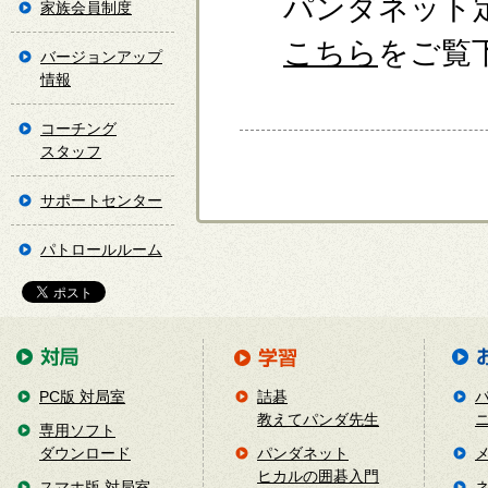
パンダネット
家族会員制度
こちら
をご覧
バージョンアップ
情報
コーチング
スタッフ
サポートセンター
パトロールルーム
PC版 対局室
詰碁
教えてパンダ先生
専用ソフト
ダウンロード
パンダネット
ヒカルの囲碁入門
スマホ版 対局室