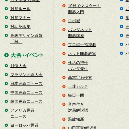
10日でマスター！
対局ルール
囲碁入門
対局マナー
ロボ城
対話英訳集
パンダネット
高級デザイン碁盤
囲碁講座
「極」
プロ棋士指導碁
ネット囲碁教室
死活の神様
月例大会
パンダ先生
マラソン囲碁大会
基本定石検索
日本囲碁ニュース
上達カルテ
中国囲碁ニュース
毎日一問
韓国囲碁ニュース
音声付き
アメリカ囲碁
対局解説譜
ニュース
温故知新
ヨーロッパ囲碁
山田至宝解説譜