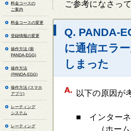
ご参考になさっ
料金コースの
ご案内
料金コースの変更
Q. PAND
登録情報の変更
に通信エラー
操作方法 (新
PANDA-EGG)
しまった
操作方法
(PANDA-EGG)
操作方法 (スマホ
以下の原因が
アプリ)
レーティング
システム
■ インター
レーティング
（ホームペ