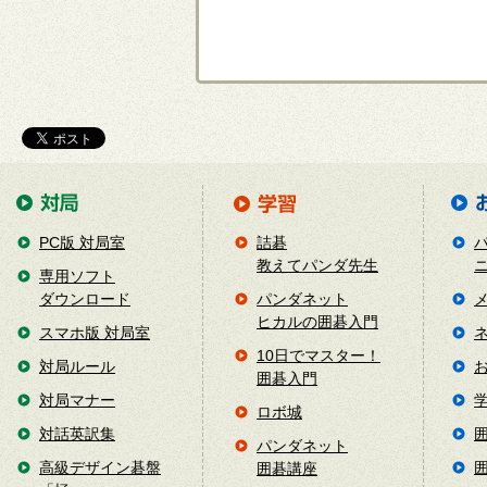
PC版 対局室
詰碁
教えてパンダ先生
専用ソフト
ダウンロード
パンダネット
ヒカルの囲碁入門
スマホ版 対局室
10日でマスター！
対局ルール
囲碁入門
対局マナー
ロボ城
対話英訳集
パンダネット
高級デザイン碁盤
囲碁講座