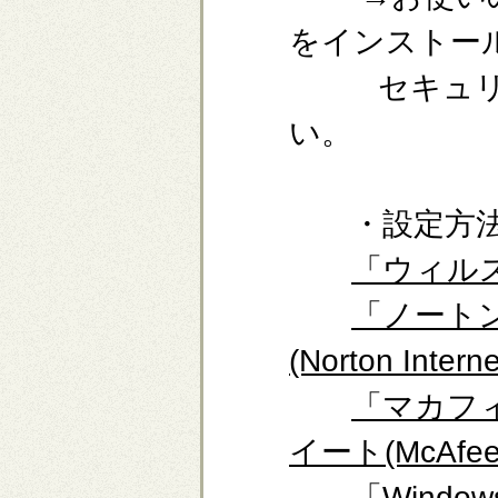
をインストー
セキュリテ
い。
・設定方法
「ウィル
「ノート
(Norton Intern
「マカフ
イート(McAfee in
「Windows