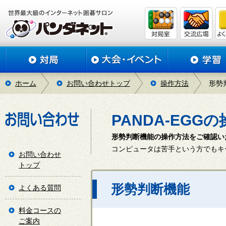
ホーム
お問い合わせトップ
操作方法
形勢
PANDA-EGG
形勢判断機能の操作方法をご確認い
コンピュータは苦手という方でもキ
お問い合わせ
トップ
形勢判断機能
よくある質問
料金コースの
ご案内