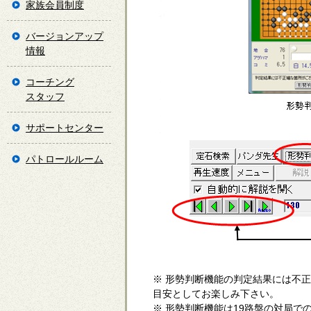
家族会員制度
バージョンアップ
情報
コーチング
スタッフ
サポートセンター
パトロールルーム
※ 形勢判断機能の判定結果には不
目安としてお楽しみ下さい。
※ 形勢判断機能は19路盤の対局で