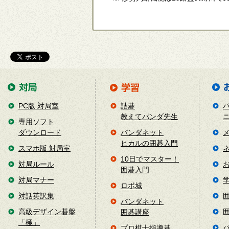
PC版 対局室
詰碁
教えてパンダ先生
専用ソフト
ダウンロード
パンダネット
ヒカルの囲碁入門
スマホ版 対局室
10日でマスター！
対局ルール
囲碁入門
対局マナー
ロボ城
対話英訳集
パンダネット
高級デザイン碁盤
囲碁講座
「極」
プロ棋士指導碁