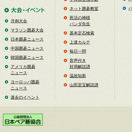
ネット囲碁教室
死活の神様
月例大会
パンダ先生
マラソン囲碁大会
基本定石検索
日本囲碁ニュース
上達カルテ
中国囲碁ニュース
毎日一問
韓国囲碁ニュース
音声付き
アメリカ囲碁
対局解説譜
ニュース
温故知新
ヨーロッパ囲碁
山田至宝解説譜
ニュース
過去のイベント