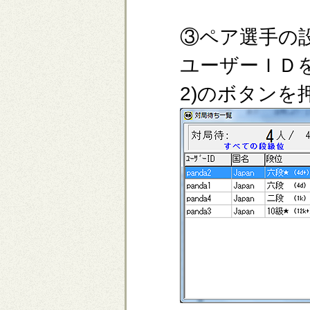
③ペア選手の
ユーザーＩＤを指
2)のボタン