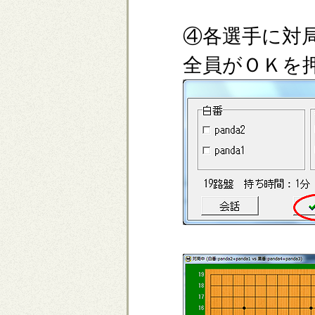
④各選手に対
全員がＯＫを