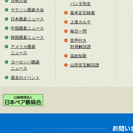
月例大会
パンダ先生
マラソン囲碁大会
基本定石検索
日本囲碁ニュース
上達カルテ
中国囲碁ニュース
毎日一問
韓国囲碁ニュース
音声付き
アメリカ囲碁
対局解説譜
ニュース
温故知新
ヨーロッパ囲碁
山田至宝解説譜
ニュース
過去のイベント