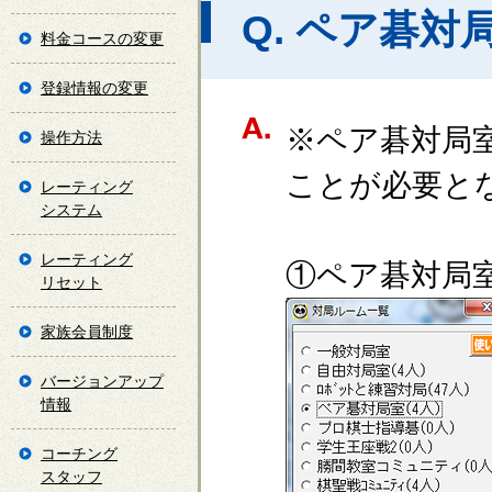
Q. ペア碁対
料金コースの変更
登録情報の変更
※ペア碁対局
操作方法
ことが必要と
レーティング
システム
レーティング
①ペア碁対局
リセット
家族会員制度
バージョンアップ
情報
コーチング
スタッフ