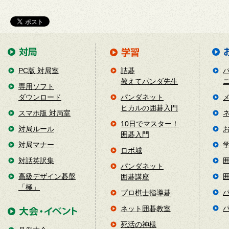
PC版 対局室
詰碁
教えてパンダ先生
専用ソフト
ダウンロード
パンダネット
ヒカルの囲碁入門
スマホ版 対局室
10日でマスター！
対局ルール
囲碁入門
対局マナー
ロボ城
対話英訳集
パンダネット
高級デザイン碁盤
囲碁講座
「極」
プロ棋士指導碁
ネット囲碁教室
死活の神様