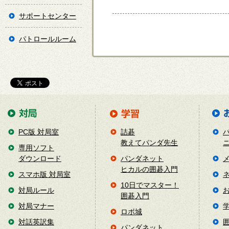
サポートセンター
パトロールルーム
PC版 対局室
詰碁
教えてパンダ先生
専用ソフト
ダウンロード
パンダネット
ヒカルの囲碁入門
スマホ版 対局室
10日でマスター！
対局ルール
囲碁入門
対局マナー
ロボ城
対話英訳集
パンダネット