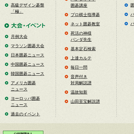
高級デザイン碁盤
囲碁講座
「極」
プロ棋士指導碁
ネット囲碁教室
死活の神様
月例大会
パンダ先生
マラソン囲碁大会
基本定石検索
日本囲碁ニュース
上達カルテ
中国囲碁ニュース
毎日一問
韓国囲碁ニュース
音声付き
アメリカ囲碁
対局解説譜
ニュース
温故知新
ヨーロッパ囲碁
山田至宝解説譜
ニュース
過去のイベント