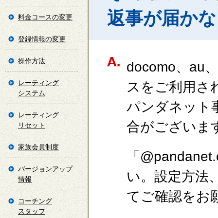
返事が届かな
料金コースの変更
登録情報の変更
操作方法
docomo、a
レーティング
スをご利用さ
システム
パンダネット
レーティング
合がございま
リセット
家族会員制度
「@pandan
バージョンアップ
い。設定方法
情報
てご確認をお
コーチング
スタッフ