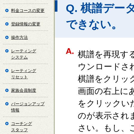
Q. 棋譜デ
料金コースの変更
できない。
登録情報の変更
操作方法
レーティング
棋譜を再現す
システム
ウンロードさ
レーティング
棋譜をクリッ
リセット
画面の右上に
家族会員制度
をクリックい
バージョンアップ
情報
のが表示され
コーチング
さい。もし、
スタッフ