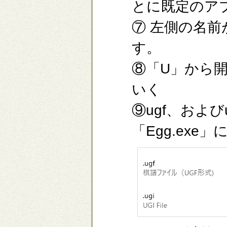
とに既定のア
⑦ 左側の名
す。
⑧「U」から
いく
⑨ugf、およ
「Egg.ex