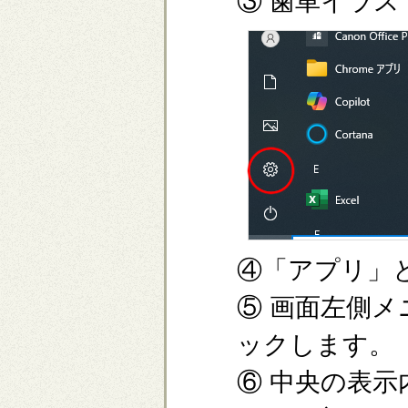
③ 歯車イラ
④「アプリ」
⑤ 画面左側
ックします。
⑥ 中央の表