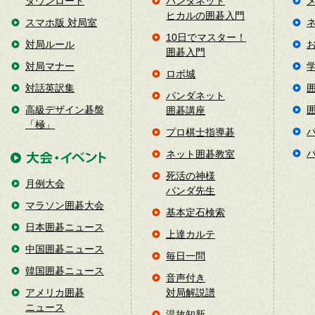
ダウンロード
パンダネット
ヒカルの囲碁入門
スマホ版 対局室
10日でマスター！
対局ルール
囲碁入門
対局マナー
ロボ城
対話英訳集
パンダネット
高級デザイン碁盤
囲碁講座
「極」
プロ棋士指導碁
ネット囲碁教室
死活の神様
月例大会
パンダ先生
マラソン囲碁大会
基本定石検索
日本囲碁ニュース
上達カルテ
中国囲碁ニュース
毎日一問
韓国囲碁ニュース
音声付き
アメリカ囲碁
対局解説譜
ニュース
温故知新