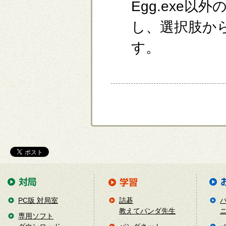
Egg.exe
し、選択肢から
す。
PC版 対局室
詰碁
教えてパンダ先生
専用ソフト