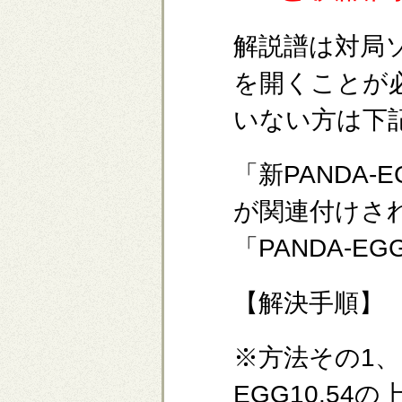
解説譜は対局ソフ
を開くことが
いない方は下
「新PANDA
が関連付けさ
「PANDA-E
【解決手順】
※方法その1、
EGG10.5