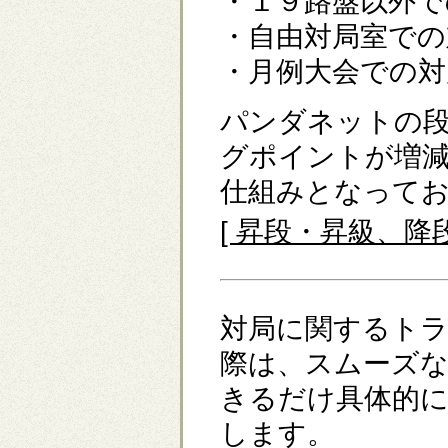
・１９路盤以外で
・自由対局室での
・月例大会での対
パンダネットの
グポイントが増
仕組みとなって
[ 昇段・昇級、
対局に関するト
際は、スムーズ
きるだけ具体的
します。