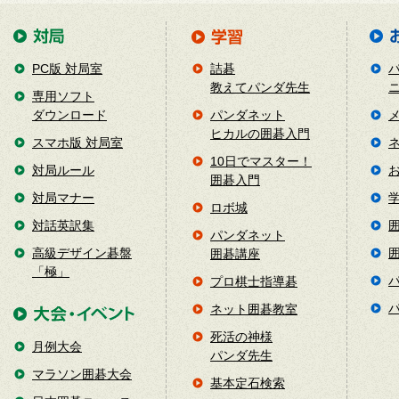
PC版 対局室
詰碁
教えてパンダ先生
専用ソフト
ダウンロード
パンダネット
ヒカルの囲碁入門
スマホ版 対局室
10日でマスター！
対局ルール
囲碁入門
対局マナー
ロボ城
対話英訳集
パンダネット
高級デザイン碁盤
囲碁講座
「極」
プロ棋士指導碁
ネット囲碁教室
死活の神様
月例大会
パンダ先生
マラソン囲碁大会
基本定石検索