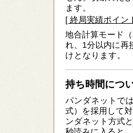
ます。
[ 終局実績ポイン
地合計算モード（
れ、1分以内に再
けとなります。
持ち時間につ
パンダネットで
式）を採用して
ンダネット方式
秒読みに入ると