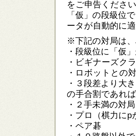
をご申告くださ
「仮」の段級位
ータが自動的に適
※下記の対局は、
・段級位に「仮」
・ビギナーズクラ
・ロボットとの
・３段差より大き
の手合割であれば
・２手未満の対局
・プロ（棋力にp
・ペア碁