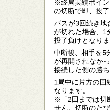
※終局実績ポイン
の切断で即、投了
パスが3回続き地
が切れた場合、1
投了負けとなり
中断後、相手を5
が再開されなかっ
接続した側の勝ち
1局中に片方の回
なります。
※「2回までは切
せん。切断のた