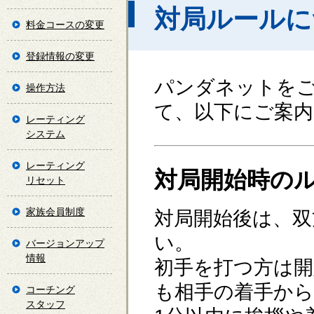
対局ルールに
料金コースの変更
登録情報の変更
パンダネットを
操作方法
て、以下にご案
レーティング
システム
レーティング
対局開始時の
リセット
家族会員制度
対局開始後は、双
い。
バージョンアップ
情報
初手を打つ方は開
も相手の着手から
コーチング
スタッフ