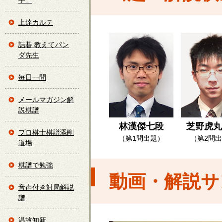
手」
上達カルテ
詰碁 教えてパン
ダ先生
毎日一問
メールマガジン解
説棋譜
林漢傑七段
芝野虎丸
プロ棋士棋譜添削
（第1問出題）
（第2問
道場
棋譜で勉強
動画・解説サ
音声付き対局解説
譜
温故知新