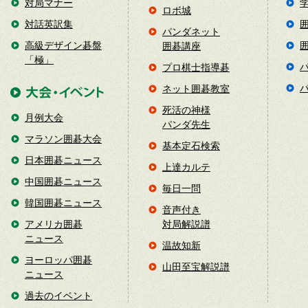
対局マナー
ロボ城
対話英訳集
パンダネット
高級デザイン碁盤
囲碁講座
「極」
プロ棋士指導碁
ネット囲碁教室
死活の神様
月例大会
パンダ先生
マラソン囲碁大会
基本定石検索
日本囲碁ニュース
上達カルテ
中国囲碁ニュース
毎日一問
韓国囲碁ニュース
音声付き
アメリカ囲碁
対局解説譜
ニュース
温故知新
ヨーロッパ囲碁
山田至宝解説譜
ニュース
過去のイベント