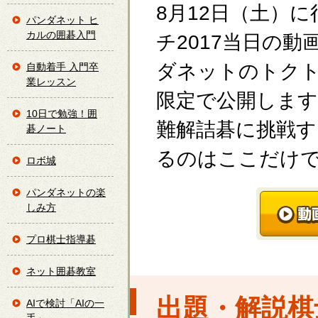
8月12日（土）
パンダネット ヒ
カルの囲碁入門
チ2017当日の
ダネットのトク
自動着手 入門卒
業レッスン
限定で公開します
10日で勉強！囲
難解詰碁に挑戦す
碁ノート
るのはここだけ
ロボ城
パンダネットの楽
しみ方
プロ棋士指導碁
ネット囲碁教室
出題・解説棋
AIで検討「AIの一