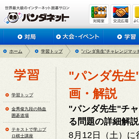
ホーム
学習トップ
"パンダ先生"チャレンジマッチ
"パンダ先生
画・解説
学習トップ
"パンダ先生"チ
金秀俊九段の熱血
囲碁道場
る問題の詳細解
テキストで学ぶプ
8月12日（土）
ロ棋士講座