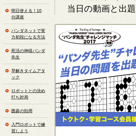
当日の動画と出題
明日使える！10
分講座
パンダネットで実
力初段になる方法
死活の神様パンダ
先生
早解きタイムアタ
ック
ロボットとの決め
打ち対局
囲碁の効用
入門ロボットで練
習しよう