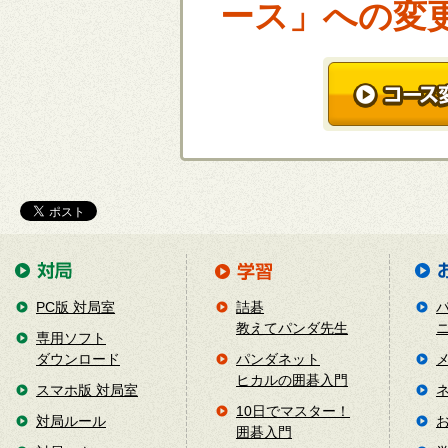
ース」への変
PC版 対局室
詰碁
教えてパンダ先生
専用ソフト
ダウンロード
パンダネット
ヒカルの囲碁入門
スマホ版 対局室
10日でマスター！
対局ルール
囲碁入門