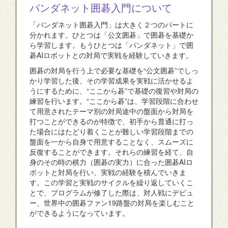
パンダネット囲碁入門について
「パンダネット囲碁入門」は大きく２つのパートに
分かれます。ひとつは「公文囲碁」で囲碁を基礎か
ら学習します。もうひとつは「パンダネット」で囲
碁AIロボットとの対局で実戦を経験していきます。
囲碁の対局を行う上で必要な基礎を“公文囲碁”でしっ
かり学習した後、その学習成果を実戦に活かせるよ
うにするために、“ここから碁”で基礎の復習や対局の
練習を行います。“ここから碁”は、学習段階に合わせ
て用意されたテーマ別の対局途中の盤面から対局を
打つことができるのが特徴で、初手から普通に打っ
た場合にはたどり着くことが難しい学習段階までの
盤面を一から自身で用意することなく、スムーズに
反復することができます。それらの練習を経て、自
身のその時の棋力（囲碁の実力）に合った囲碁AIロ
ボットと対局を行い、実戦の経験を積んでいきま
す。この学習と実戦のサイクルを繰り返していくこ
とで、プログラムが修了した際は、対人戦にデビュ
ー、世界中の囲碁ファン19路盤の対局を楽しむこと
ができるようになっています。