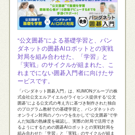
“公文囲碁”による基礎学習と、パン
ダネットの囲碁AIロボットとの実戦
対局を組み合わせた、「学習」と
「実戦」のサイクルが組まれた、こ
れまでにない囲碁入門者に向けたサ
ービスです。
「パンダネット囲碁入門」は、KUMONグループの株
式会社公文エルアイエルがライセンス提供する“公文
囲碁”による公文式の考え方に基づき制作された独自
のプログラム教材での基礎学習と、パンダネットの
オンライン対局のノウハウを生かして“公文囲碁”で学
んだ知識の熟練度を確認し、実際の対局で活用でき
るようにするための囲碁AIロボットとの実戦対局を
組み合わせた「学習」と「実戦」のサイクルが組ま