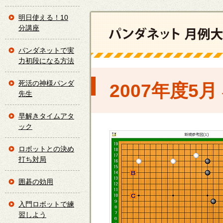
明日使える！10
分講座
パンダネットで実
力初段になる方法
死活の神様パンダ
2007年度5
先生
早解きタイムアタ
ック
ロボットとの決め
打ち対局
囲碁の効用
入門ロボットで練
習しよう