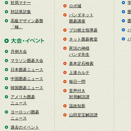
対局マナー
ロボ城
対話英訳集
パンダネット
高級デザイン碁盤
囲碁講座
「極」
プロ棋士指導碁
ネット囲碁教室
死活の神様
月例大会
パンダ先生
マラソン囲碁大会
基本定石検索
日本囲碁ニュース
上達カルテ
中国囲碁ニュース
毎日一問
韓国囲碁ニュース
音声付き
アメリカ囲碁
対局解説譜
ニュース
温故知新
ヨーロッパ囲碁
山田至宝解説譜
ニュース
過去のイベント