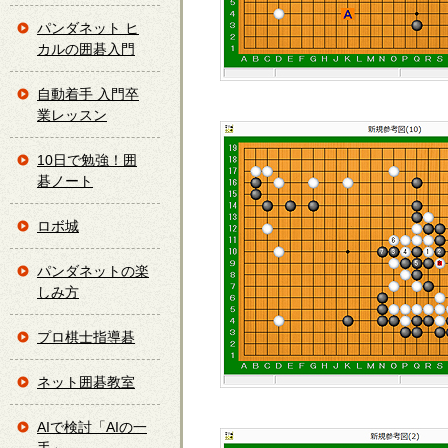
パンダネット ヒ
カルの囲碁入門
自動着手 入門卒
業レッスン
10日で勉強！囲
碁ノート
ロボ城
パンダネットの楽
しみ方
プロ棋士指導碁
ネット囲碁教室
AIで検討「AIの一