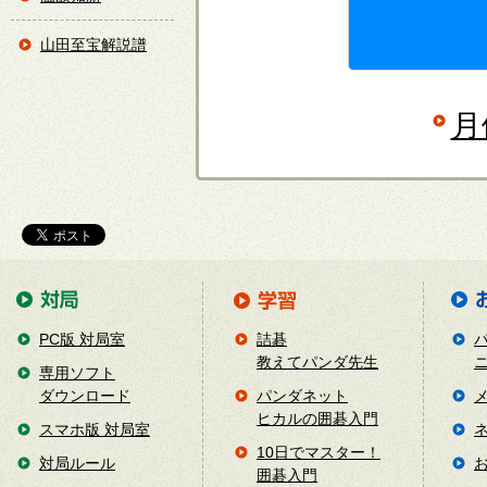
山田至宝解説譜
月
PC版 対局室
詰碁
教えてパンダ先生
専用ソフト
ダウンロード
パンダネット
ヒカルの囲碁入門
スマホ版 対局室
10日でマスター！
対局ルール
囲碁入門