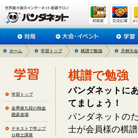
ホーム
学習トップ
棋譜で勉強
月例大会
棋譜で勉強
パンダネットに
学習トップ
てましょう！
金秀俊九段の熱血
パンダネットの
囲碁道場
士が会員様の棋
テキストで学ぶプ
ロ棋士講座