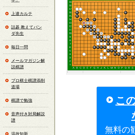
手」
上達カルテ
詰碁 教えてパン
ダ先生
毎日一問
メールマガジン解
説棋譜
プロ棋士棋譜添削
道場
こ
棋譜で勉強
音声付き対局解説
譜
無料の
温故知新