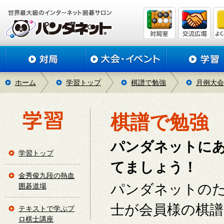
ホーム
学習トップ
棋譜で勉強
月例大会
棋譜で勉強
パンダネットに
学習トップ
てましょう！
金秀俊九段の熱血
パンダネットの
囲碁道場
士が会員様の棋
テキストで学ぶプ
ロ棋士講座