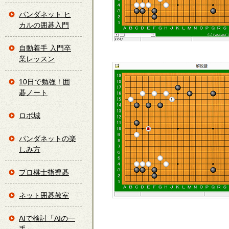
パンダネット ヒ
カルの囲碁入門
自動着手 入門卒
業レッスン
10日で勉強！囲
碁ノート
ロボ城
パンダネットの楽
しみ方
プロ棋士指導碁
ネット囲碁教室
AIで検討「AIの一