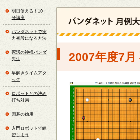
明日使える！10
分講座
パンダネットで実
力初段になる方法
死活の神様パンダ
2007年度7
先生
早解きタイムアタ
ック
ロボットとの決め
打ち対局
囲碁の効用
入門ロボットで練
習しよう