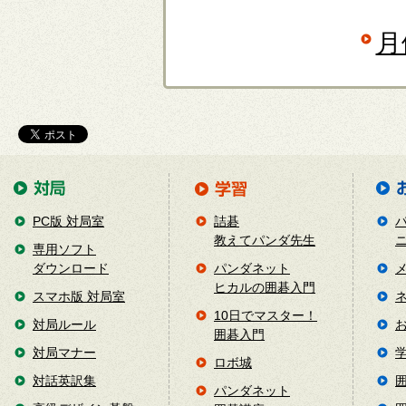
月
PC版 対局室
詰碁
教えてパンダ先生
専用ソフト
ダウンロード
パンダネット
ヒカルの囲碁入門
スマホ版 対局室
10日でマスター！
対局ルール
囲碁入門
対局マナー
ロボ城
対話英訳集
パンダネット