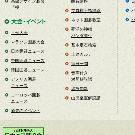
高級デザイン碁盤
囲碁講座
「極」
プロ棋士指導碁
ネット囲碁教室
死活の神様
月例大会
パンダ先生
マラソン囲碁大会
基本定石検索
日本囲碁ニュース
上達カルテ
中国囲碁ニュース
毎日一問
韓国囲碁ニュース
音声付き
アメリカ囲碁
対局解説譜
ニュース
温故知新
ヨーロッパ囲碁
山田至宝解説譜
ニュース
過去のイベント