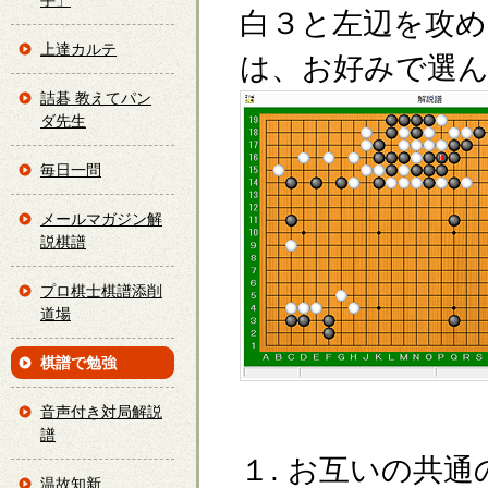
手」
白３と左辺を攻め
上達カルテ
は、お好みで選
詰碁 教えてパン
ダ先生
毎日一問
メールマガジン解
説棋譜
プロ棋士棋譜添削
道場
棋譜で勉強
音声付き対局解説
譜
１. お互いの共
温故知新