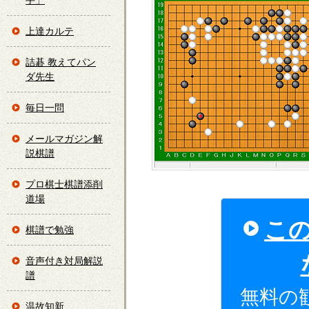
手」
上達カルテ
詰碁 教えてパン
ダ先生
毎日一問
メールマガジン解
説棋譜
プロ棋士棋譜添削
道場
こ
棋譜で勉強
音声付き対局解説
譜
無料の
温故知新