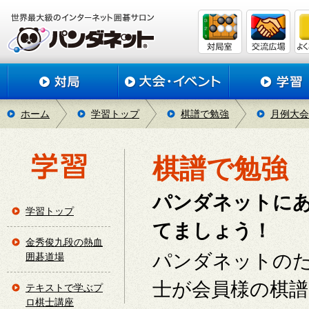
ホーム
学習トップ
棋譜で勉強
月例大会
棋譜で勉強
パンダネットに
学習トップ
てましょう！
金秀俊九段の熱血
パンダネットの
囲碁道場
士が会員様の棋
テキストで学ぶプ
ロ棋士講座