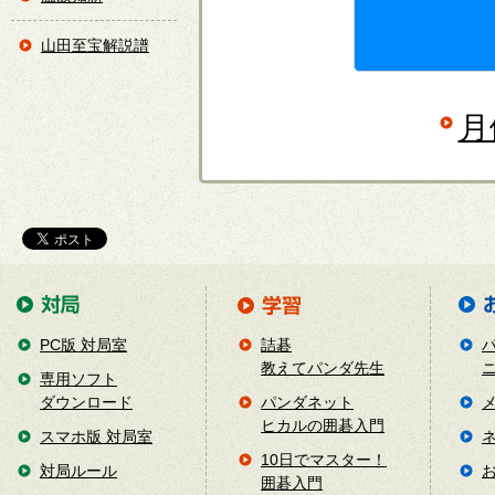
山田至宝解説譜
月
PC版 対局室
詰碁
教えてパンダ先生
専用ソフト
ダウンロード
パンダネット
ヒカルの囲碁入門
スマホ版 対局室
10日でマスター！
対局ルール
囲碁入門