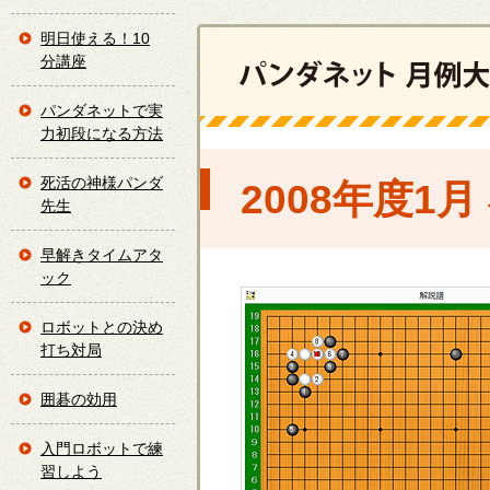
明日使える！10
分講座
パンダネットで実
力初段になる方法
死活の神様パンダ
2008年度1
先生
早解きタイムアタ
ック
ロボットとの決め
打ち対局
囲碁の効用
入門ロボットで練
習しよう