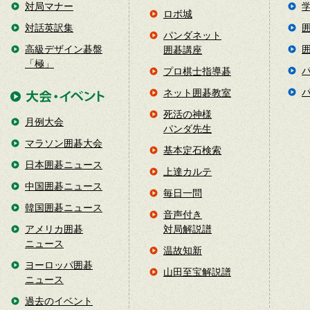
対局マナー
ロボ城
対話英訳集
パンダネット
高級デザイン碁盤
囲碁講座
「極」
プロ棋士指導碁
ネット囲碁教室
死活の神様
月例大会
パンダ先生
マラソン囲碁大会
基本定石検索
日本囲碁ニュース
上達カルテ
中国囲碁ニュース
毎日一問
韓国囲碁ニュース
音声付き
アメリカ囲碁
対局解説譜
ニュース
温故知新
ヨーロッパ囲碁
山田至宝解説譜
ニュース
過去のイベント