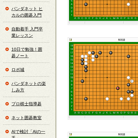
パンダネット ヒ
カルの囲碁入門
自動着手 入門卒
業レッスン
10日で勉強！囲
碁ノート
ロボ城
パンダネットの楽
しみ方
プロ棋士指導碁
ネット囲碁教室
AIで検討「AIの一